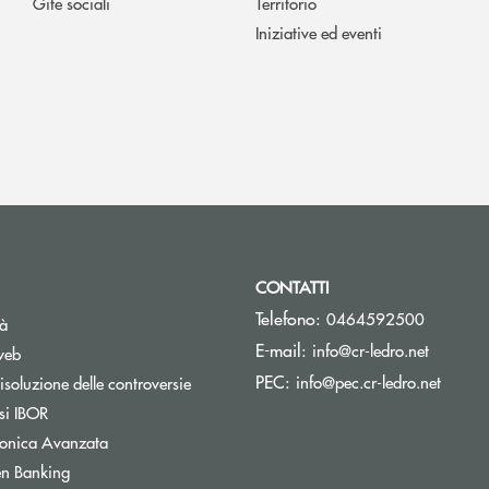
Gite sociali
Territorio
Iniziative ed eventi
CONTATTI
Telefono:
0464592500
tà
(si apre
E-mail:
info@cr-ledro.net
web
(si ap
PEC:
info@pec.cr-ledro.net
isoluzione delle controversie
Apre una nuova finestra
si IBOR
tronica Avanzata
Apre una nuova finestra
n Banking