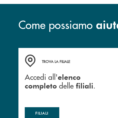
Come possiamo
aiut
Accedi all' elenco completo delle filiali .
TROVA LA FILIALE
Accedi all'
elenco
delle
.
completo
filiali
FILIALI