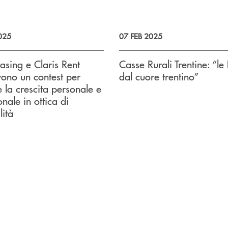
025
07 FEB 2025
easing e Claris Rent
Casse Rurali Trentine: “l
ono un contest per
dal cuore trentino”
e la crescita personale e
nale in ottica di
lità
o