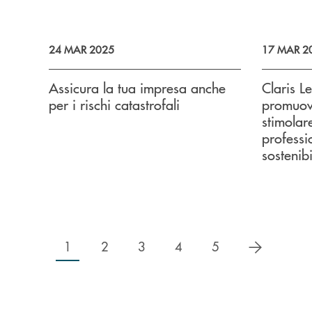
24 MAR 2025
17 MAR 2
Assicura la tua impresa anche
Claris L
per i rischi catastrofali
promuov
stimolar
professio
sostenibi
successiv
1
2
3
4
5