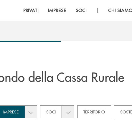
|
PRIVATI
IMPRESE
SOCI
CHI SIAM
ndo della Cassa Rurale
own for Novità
subcategories dropdown for Privati
Toggle subcategories dropdown for Imprese
Toggle subcategories dropdown f
IMPRESE
SOCI
TERRITORIO
SOSTE