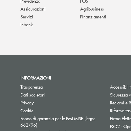
Previdenza
POS
Assicurazioni
Agribusiness
Servizi
Finanziamenti
Inbank
INFORMAZIONI
Trasparenza
Accessibili
Dati societari
Sicurezza 
Privacy
Reclami e R
Cookie
Riforma tas
Fondo di garanzia per le PMI MISE (legge
Firma Elet
Apre una nuova finestra
662/96)
PSD2 - Ope