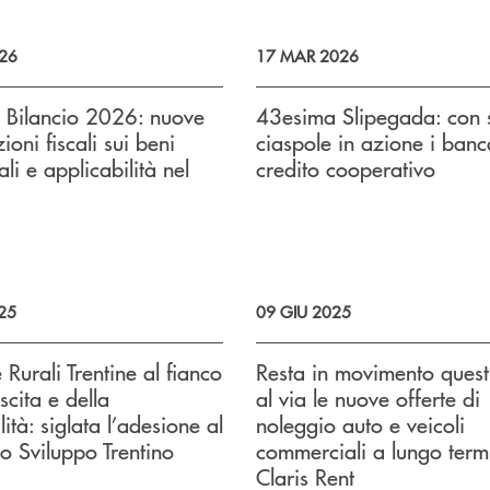
26
17 MAR 2026
 Bilancio 2026: nuove
43esima Slipegada: con s
oni fiscali sui beni
ciaspole in azione i banc
li e applicabilità nel
credito cooperativo
25
09 GIU 2025
 Rurali Trentine al fianco
Resta in movimento quest’
scita e della
al via le nuove offerte di
lità: siglata l’adesione al
noleggio auto e veicoli
lo Sviluppo Trentino
commerciali a lungo term
Claris Rent