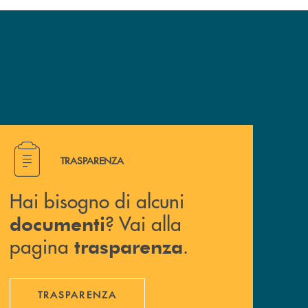
Hai bisogno di alcuni documenti ? Vai alla pagina traspa
TRASPARENZA
Hai bisogno di alcuni
? Vai alla
documenti
pagina
.
trasparenza
TRASPARENZA