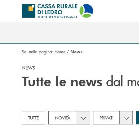
Salta al contenuto principale
Sei nella pagina:
Home
/
News
NEWS
dal mo
Tutte le news
Toggle subcategories dropd
Toggle 
TUTTE
NOVITÀ
PRIVATI