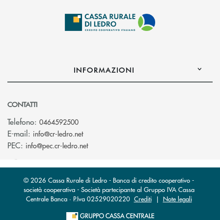
INFORMAZIONI
CONTATTI
Telefono:
0464592500
(si apre l’app di posta elettronica)
E-mail:
info@cr-ledro.net
(si apre l’app di posta elettronica)
PEC:
info@pec.cr-ledro.net
© 2026 Cassa Rurale di Ledro - Banca di credito cooperativo -
società cooperativa - Società partecipante al Gruppo IVA Cassa
Centrale Banca · P.Iva 02529020220
Crediti
|
Note legali