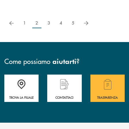
precedente
successivo
1
2
3
4
5
Come possiamo
?
aiutarti
Accedi all' elenco completo delle filiali .
Hai bisogno di assistenza immediata? Contatta
Hai bisogno di alcuni
TROVA LA FILIALE
CONTATTACI
TRASPARENZA