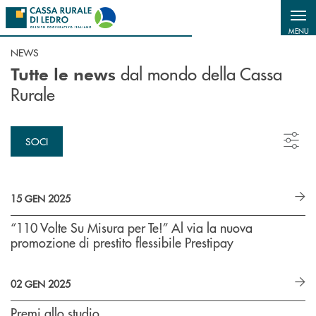
Salta al contenuto principale
MENU
NEWS
dal mondo della Cassa
Tutte le news
Rurale
SOCI
15 GEN 2025
“110 Volte Su Misura per Te!” Al via la nuova
promozione di prestito flessibile Prestipay
02 GEN 2025
Premi allo studio