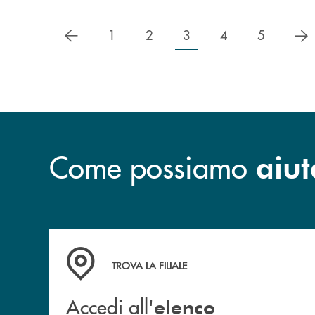
precedente
s
1
2
3
4
5
Come possiamo
aiut
Accedi all' elenco completo delle filiali .
TROVA LA FILIALE
Accedi all'
elenco