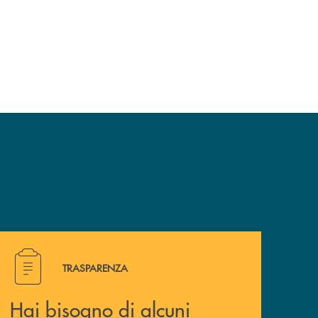
Hai bisogno di alcuni documenti ? Vai alla pagina traspa
TRASPARENZA
Hai bisogno di alcuni