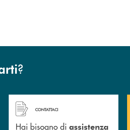
uccessivo
?
arti
Hai bisogno di assistenza immediata? Contattaci .
CONTATTACI
Hai bisogno di
assistenza