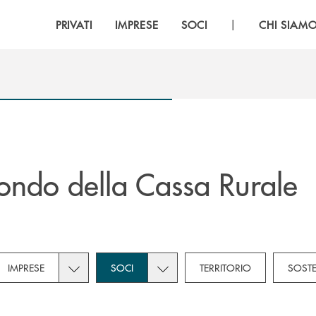
|
PRIVATI
IMPRESE
SOCI
CHI SIAM
ndo della Cassa Rurale
own for Novità
subcategories dropdown for Privati
Toggle subcategories dropdown for Imprese
Toggle subcategories dropdown f
IMPRESE
SOCI
TERRITORIO
SOSTE