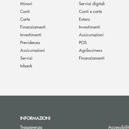
Minori
Servizi digitali
Conti
Conti e carte
Carte
Estero
Finanziamenti
Investimenti
Investimenti
Assicurazioni
Previdenza
POS
Assicurazioni
Agribusiness
Servizi
Finanziamenti
Inbank
INFORMAZIONI
Trasparenza
Accessibili