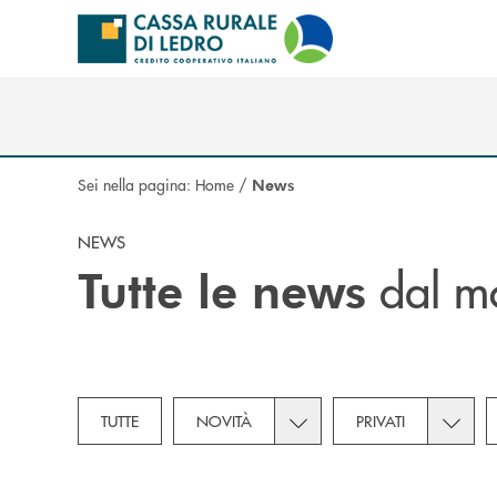
Salta al contenuto principale
Sei nella pagina:
Home
/
News
NEWS
dal mo
Tutte le news
Toggle subcategories dropd
Toggle 
TUTTE
NOVITÀ
PRIVATI