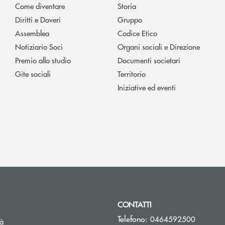
Come diventare
Storia
Diritti e Doveri
Gruppo
Assemblea
Codice Etico
Notiziario Soci
Organi sociali e Direzione
Premio allo studio
Documenti societari
Gite sociali
Territorio
Iniziative ed eventi
CONTATTI
Telefono:
0464592500
tà