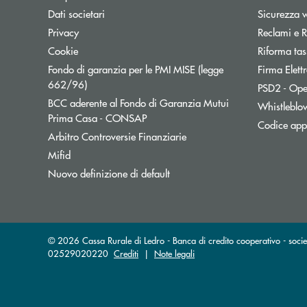
Dati societari
Sicurezza 
Privacy
Reclami e R
Cookie
Riforma tas
Fondo di garanzia per le PMI MISE (legge
Firma Elet
Apre una nuova finestra
662/96)
PSD2 - Ope
BCC aderente al Fondo di Garanzia Mutui
Whistleblo
Apre una nuova finestra
Prima Casa - CONSAP
Codice appa
Apre una nuova finestra
Arbitro Controversie Finanziarie
Mifid
Nuovo definizione di default
© 2026 Cassa Rurale di Ledro - Banca di credito cooperativo - socie
02529020220
Crediti
|
Note legali