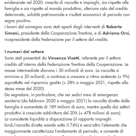
evidenziate nel 2020: crescita di raccolta e impieghi, sia rispetto alle
famiglie e sia rispetto al mondo produttivo, ulteriore calo del credito
deteriorato, solidità patrimoniale e risultati economici di periodo con
segno positivo.
I lavori del convegno sono stati aperti dagli interventi di
Roberto
presidente della Cooperazione Trentina, e di
Simoni,
Adriano Orsi,
vicepresidente della Federazione per il settore del credito.
I numeri del settore
Sono stati presentati da
, referente per il settore
Vincenzo Visetti
credito all’interno della Federazione Trentina della Cooperazione. Le
masse intermediate sfiorano i 30 miliardi di euro. La raccolta si
avvicina a 20 miliardi, e continua a crescere a ritmo sostenuto (+ 9%)
soprattutto nel risparmio gestito (+ 28% a maggio 2021, rispetto allo
stesso mese del 2020).
Da segnalare, in particolare, che nei sedici mesi di emergenza
sanitaria (da febbraio 2020 a maggio 2021) la raccolta diretta dalle
famiglie è aumentata di 189 Milioni di euro, mentre quella dai settori
produttivi è cresciuta addirittura del 20% (+ 478 milioni di euro).
La consistente liquidità a disposizione (il rapporto impieghi
lordi/raccolta diretta scende sotto il 74%) è senz’altro l’elemento che
maggiormente caratterizza l’andamento di periodo, e consente di