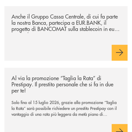
/news/anche-il-gruppo-cassa-centrale-partecipa-a-eurbank-il-progetto-d
Anche il Gruppo Cassa Centrale, di cui fa parte
la nostra Banca, partecipa a EUR.BANK, il
progetto di BANCOMAT sulla stablecoin in euro
e sul relativo ecosistema
/news/al-via-la-promozione-taglia-la-rata-di-prestipay-il-prestito-perso
Al via la promozione “Taglia la Rata” di
Prestipay. Il prestito personale che si fa in due
per te!
Solo fino al 15 luglio 2026, grazie alla promozione “Taglia
la Rata” sarà possibile richiedere un prestito Prestipay con il
vantaggio di una rata più leggera da metà piano di
rimborso.