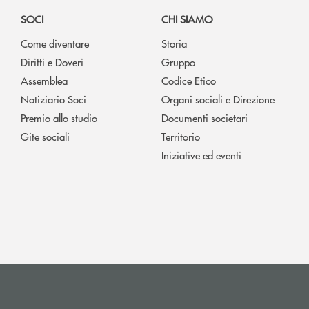
SOCI
CHI SIAMO
Come diventare
Storia
Diritti e Doveri
Gruppo
Assemblea
Codice Etico
Notiziario Soci
Organi sociali e Direzione
Premio allo studio
Documenti societari
Gite sociali
Territorio
Iniziative ed eventi