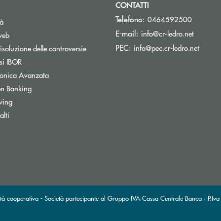
CONTATTI
Telefono:
0464592500
tà
(si apre
E-mail:
info@cr-ledro.net
web
(si ap
PEC:
info@pec.cr-ledro.net
isoluzione delle controversie
Apre una nuova finestra
si IBOR
tronica Avanzata
Apre una nuova finestra
n Banking
wing
lti
tà cooperativa - Società partecipante al Gruppo IVA Cassa Centrale Banca · P.Iva