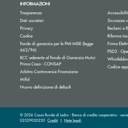
INFORMAZIONI
Trasparenza
Accessibili
Dati societari
Sicurezza 
Privacy
Reclami e R
Cookie
Riforma tas
Fondo di garanzia per le PMI MISE (legge
Firma Elet
Apre una nuova finestra
662/96)
PSD2 - Ope
BCC aderente al Fondo di Garanzia Mutui
Whistleblo
Apre una nuova finestra
Prima Casa - CONSAP
Codice appa
Apre una nuova finestra
Arbitro Controversie Finanziarie
Mifid
Nuovo definizione di default
© 2026 Cassa Rurale di Ledro - Banca di credito cooperativo - socie
02529020220
Crediti
|
Note legali