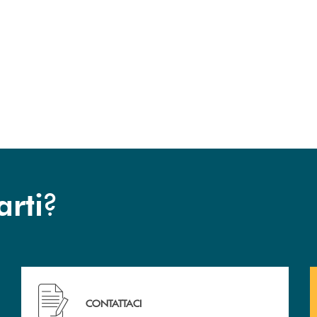
?
arti
Hai bisogno di assistenza immediata? Contattaci .
CONTATTACI