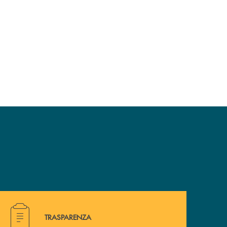
Hai bisogno di alcuni documenti ? Vai alla pagina traspa
TRASPARENZA