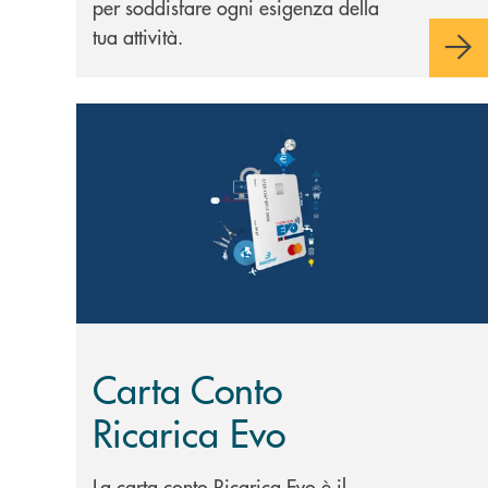
per soddisfare ogni esigenza della
tua attività.
Scopri di più Carta Conto Ricarica Evo
Carta Conto
Ricarica Evo
La carta conto Ricarica Evo è il