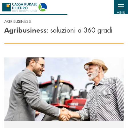
Salta al contenuto principale
MENU
AGRIBUSINESS
: soluzioni a 360 gradi
Agribusiness
Scopri di più Finanziamenti