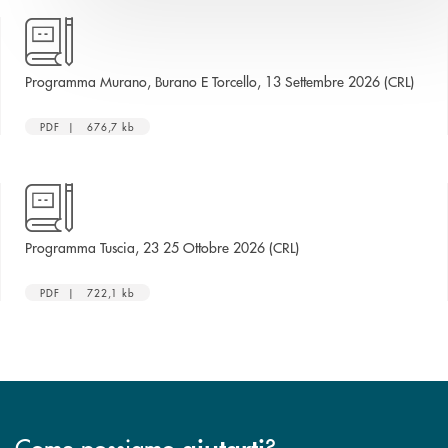
apre 
Programma Murano, Burano E Torcello, 13 Settembre 2026 (CRL)
PDF | 676,7 kb
apre una nuova finestra
Programma Tuscia, 23 25 Ottobre 2026 (CRL)
PDF | 722,1 kb
Come possiamo
?
aiutarti