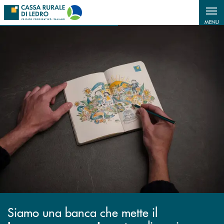
Salta al contenuto principale
MENU
Siamo una banca che mette il