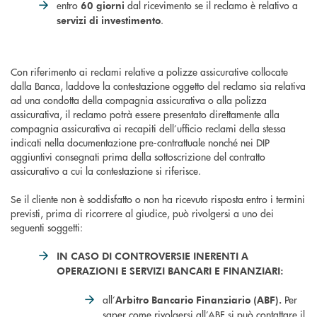
entro
dal ricevimento se il reclamo è relativo a
60 giorni
.
servizi di investimento
Con riferimento ai reclami relative a polizze assicurative collocate
dalla Banca, laddove la contestazione oggetto del reclamo sia relativa
ad una condotta della compagnia assicurativa o alla polizza
assicurativa, il reclamo potrà essere presentato direttamente alla
compagnia assicurativa ai recapiti dell’ufficio reclami della stessa
indicati nella documentazione pre-contrattuale nonché nei DIP
aggiuntivi consegnati prima della sottoscrizione del contratto
assicurativo a cui la contestazione si riferisce.
Se il cliente non è soddisfatto o non ha ricevuto risposta entro i termini
previsti, prima di ricorrere al giudice, può rivolgersi a uno dei
seguenti soggetti:
IN CASO DI CONTROVERSIE INERENTI A
OPERAZIONI E SERVIZI BANCARI E FINANZIARI:
all’
Per
Arbitro Bancario Finanziario (ABF).
saper come rivolgersi all’ABF si può contattare il