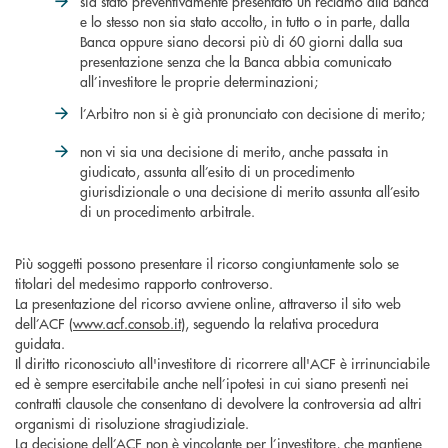
sia stato preventivamente presentato un reclamo alla Banca
e lo stesso non sia stato accolto, in tutto o in parte, dalla
Banca oppure siano decorsi più di 60 giorni dalla sua
presentazione senza che la Banca abbia comunicato
all’investitore le proprie determinazioni;
l’Arbitro non si è già pronunciato con decisione di merito;
non vi sia una decisione di merito, anche passata in
giudicato, assunta all’esito di un procedimento
giurisdizionale o una decisione di merito assunta all’esito
di un procedimento arbitrale.
Più soggetti possono presentare il ricorso congiuntamente solo se
titolari del medesimo rapporto controverso.
La presentazione del ricorso avviene online, attraverso il sito web
dell’ACF (
www.acf.consob.it
), seguendo la relativa procedura
guidata.
Il diritto riconosciuto all'investitore di ricorrere all'ACF è irrinunciabile
ed è sempre esercitabile anche nell’ipotesi in cui siano presenti nei
contratti clausole che consentano di devolvere la controversia ad altri
organismi di risoluzione stragiudiziale.
La decisione dell’ACF non è vincolante per l’investitore, che mantiene