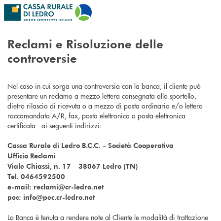
Salta al contenuto principale
Reclami e Risoluzione delle
controversie
Nel caso in cui sorga una controversia con la banca, il cliente può
presentare un reclamo a mezzo lettera consegnata allo sportello,
dietro rilascio di ricevuta o a mezzo di posta ordinaria e/o lettera
raccomandata A/R, fax, posta elettronica o posta elettronica
certificata - ai seguenti indirizzi:
Cassa Rurale di Ledro B.C.C. – Società Cooperativa
Ufficio Reclami
Viale Chiassi, n. 17 – 38067 Ledro (TN)
Tel. 0464592500
e-mail: reclami@cr-ledro.net
pec: info@pec.cr-ledro.net
La Banca è tenuta a rendere note al Cliente le modalità di trattazione