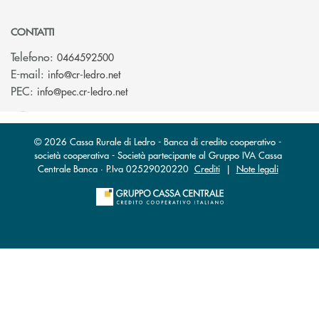
CONTATTI
Telefono:
0464592500
(si apre l’app di posta elettronica)
E-mail:
info@cr-ledro.net
(si apre l’app di posta elettronica)
PEC:
info@pec.cr-ledro.net
© 2026 Cassa Rurale di Ledro - Banca di credito cooperativo -
società cooperativa - Società partecipante al Gruppo IVA Cassa
Centrale Banca · P.Iva 02529020220
Crediti
|
Note legali