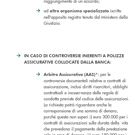
raggiungimento di un accordo;
ad
iscritto
altro organismo specializzato
nell'apposito registro tenuto dal Ministero della
Giustizia.
IN CASO DI CONTROVERSIE INERENTI A POLIZZE
ASSICURATIVE COLLOCATE DALLA BANCA:
per le
Arbitro Assicurativo (AAS)*:
controversie documentali relative a contratti di
assicurazione, inclusi diritti risarcitori, obblighi
contrattuali e inosservanza delle regole di
condotta previste dal codice delle assicurazioni.
La richiesta potrà riguardare anche la
corresponsione di una somma di denaro,
purché questa non superi i) euro 300.000 per i
contratti di assicurazioni sulla durata della vita
che prevedono il pagamento della prestazione
solo in caso di decesso, ii) euro 150.000 per i