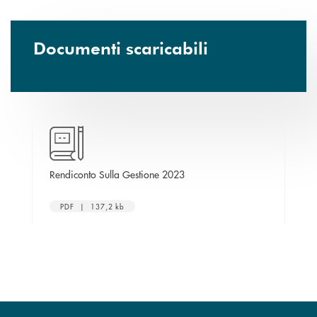
Documenti scaricabili
nuova finestra
apre una nuova finestra
Rendiconto Sulla Gestione 2023
RE
PDF | 137,2 kb