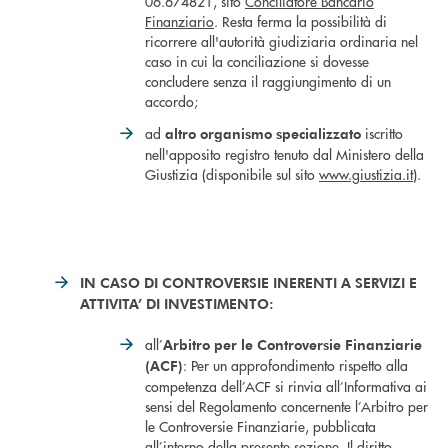
06.674821, sito
Conciliatore Bancario
Finanziario
. Resta ferma la possibilità di
ricorrere all'autorità giudiziaria ordinaria nel
caso in cui la conciliazione si dovesse
concludere senza il raggiungimento di un
accordo;
ad
iscritto
altro organismo specializzato
nell'apposito registro tenuto dal Ministero della
Giustizia (disponibile sul sito
www.giustizia.it
).
IN CASO DI CONTROVERSIE INERENTI A SERVIZI E
ATTIVITA’ DI INVESTIMENTO:
all’
Arbitro per le Controversie Finanziarie
: Per un approfondimento rispetto alla
(ACF)
competenza dell’ACF si rinvia all’Informativa ai
sensi del Regolamento concernente l’Arbitro per
le Controversie Finanziarie, pubblicata
all’interno della presente sezione. Il diritto