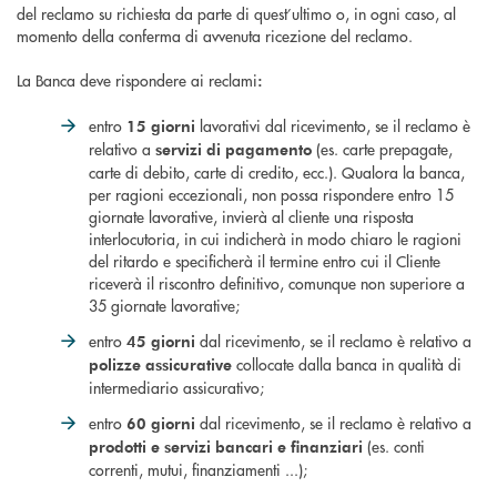
del reclamo su richiesta da parte di quest’ultimo o, in ogni caso, al
momento della conferma di avvenuta ricezione del reclamo.
La Banca deve rispondere ai reclami
:
entro
lavorativi dal ricevimento, se il reclamo è
15 giorni
relativo a
(es. carte prepagate,
servizi di pagamento
carte di debito, carte di credito, ecc.). Qualora la banca,
per ragioni eccezionali, non possa rispondere entro 15
giornate lavorative, invierà al cliente una risposta
interlocutoria, in cui indicherà in modo chiaro le ragioni
del ritardo e specificherà il termine entro cui il Cliente
riceverà il riscontro definitivo, comunque non superiore a
35 giornate lavorative;
entro
dal ricevimento, se il reclamo è relativo a
45 giorni
collocate dalla banca in qualità di
polizze assicurative
intermediario assicurativo;
entro
dal ricevimento, se il reclamo è relativo a
60 giorni
(es. conti
prodotti e servizi bancari e finanziari
correnti, mutui, finanziamenti ...);