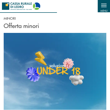
Salta al contenuto principale
MENU
MINORI
Offerta minori