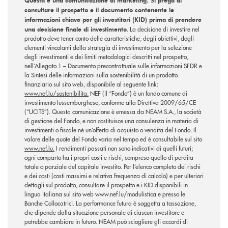
Questa è una comunicazione di marketing. Si prega di
consultare il prospetto e il documento contenente le
informazioni chiave per gli investitori (KID) prima di prendere
una decisione finale di investimento
. La decisione di investire nel
prodotto deve tener conto delle caratteristiche, degli obiettivi, degli
elementi vincolanti della strategia di investimento per la selezione
degli investimenti e dei limiti metodologici descritti nel prospetto,
nell’Allegato 1 – Documento precontrattuale sulle informazioni SFDR e
la Sintesi delle informazioni sulla sostenibilità di un prodotto
finanziario sul sito web, disponibile al seguente link:
www.nef.lu/sostenibilita.
NEF (il “Fondo”) è un fondo comune di
investimento lussemburghese, conforme alla Direttiva 2009/65/CE
(“UCITS”). Questa comunicazione è emessa da NEAM S.A., la società
di gestione del Fondo, e non costituisce una consulenza in materia di
investimenti o fiscale nè un’offerta di acquisto o vendita del Fondo. Il
valore delle quote del Fondo varia nel tempo ed è consultabile sul sito
www.nef.lu.
I rendimenti passati non sono indicativi di quelli futuri;
ogni comparto ha i propri costi e rischi, compreso quello di perdita
totale o parziale del capitale investito. Per l’elenco completo dei rischi
e dei costi (costi massimi e relativa frequenza di calcolo) e per ulteriori
dettagli sul prodotto, consultare il prospetto e i KID disponibili in
lingua italiana sul sito web www.nef.lu/modulistica e presso le
Banche Collocatrici. La performance futura è soggetta a tassazione,
che dipende dalla situazione personale di ciascun investitore e
potrebbe cambiare in futuro. NEAM può sciogliere gli accordi di