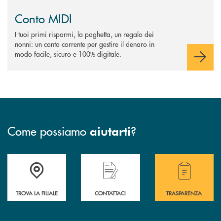
Conto MIDI
I tuoi primi risparmi, la paghetta, un regalo dei
nonni: un conto corrente per gestire il denaro in
modo facile, sicuro e 100% digitale.
Come possiamo
?
aiutarti
Accedi all' elenco completo delle filiali .
Hai bisogno di assistenza immediata? Contatta
Hai bisogno di alcuni
TROVA LA FILIALE
CONTATTACI
TRASPARENZA