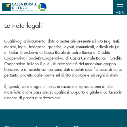
Salta al contenuto principale
MENU
Le note legali
Qualsivoglia documento, dato o materiale presente sul sito (e.g. testi,
marchi, loghi, fotografie, grafiche, layout, comunicati, articoli etc.) è
di titolarità esclusiva di Cassa Rurale di Ledro Banca di Credito
Cooperativo - Società Cooperativa, di Cassa Centrale Banca - Credito
Cooperativo Italiano S.p.A., di altre società del medesimo gruppo
bancario o di società con cui sono stati stipulati specifici accordi ed è,
pertanto, protetto dalle norme sul diritto d'autore e sui segni distintivi.
È, quindi, vietato ogni utilizzo, estrazione o riproduzione di tale
materiale, anche parziale, su qualsiasi supporto digitale o cartaceo in
assenza di previa autorizzazione.