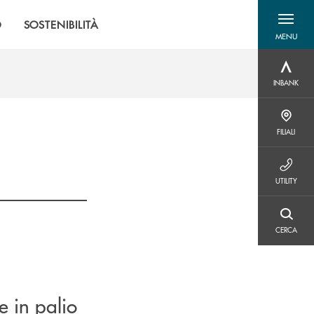
O
SOSTENIBILITÀ
MENU
menu destra
INBANK
INBANK
FILIALI
FILIALI
UTILITY
UTILITY
CERCA
CERCA
e in palio