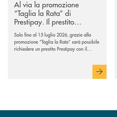
Al via la promozione
“Taglia la Rata” di
Prestipay. Il prestito
personale che si fa in due
Solo fino al 15 luglio 2026, grazie alla
per te!
promozione “Taglia la Rata” sarà possibile
richiedere un prestito Prestipay con il
vantaggio di una rata più leggera da metà
piano di rimborso.