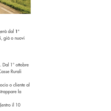
gerà dal
1°
i, già o nuovi
. Dal 1° ottobre
Casse Rurali
ocio o cliente al
strappare la
(entro il 10