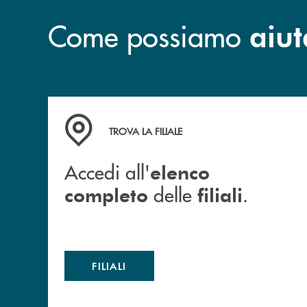
Come possiamo
aiut
Accedi all' elenco completo delle filiali .
TROVA LA FILIALE
Accedi all'
elenco
delle
.
completo
filiali
FILIALI