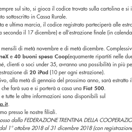
pre sul sito, si gioca il codice trovato sulla cartolina e si
to sottoscritto in Cassa Rurale.
ta e ultima marcia, il codice registrato parteciperà alle estr
 seconda il 17 dicembre) e all’estrazione finale (in calenda
ni mensili di metà novembre e di metà dicembre. Compless
e
(equamente ripartiti nelle due
neX
40 buoni spesa Coop
é, clienti o soci under 35, avranno una possibilità in più pe
estrazione di
(10 per ogni estrazione).
20 iPad
ivo, alla metà di gennaio del prossimo anno, sarà estratto i
o che farà sua e si porterà a casa una
.
Fiat 500
e tutte le altre informazioni sono disponibili sul
.
a.it
mo presso le nostre filiali.
omosso dalla FEDERAZIONE TRENTINA DELLA COOPERAZIO
l 1° ottobre 2018 al 31 dicembre 2018 (con registrazione