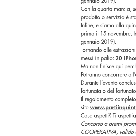
gennaio 2019).
Con la quarta marcia, sem
prodotto o servizio è sta
Infine, e siamo alla quin
prima il 15 novembre, la
gennaio 2019).
Tornando alle estrazio
messi in palio:
20 iPho
Ma non finisce qui perch
Potranno concorrere all’
Durante l’evento conclus
fortunata o del fortunat
Il regolamento completo 
sito
www.partiinquint
Cosa aspetti? Ti aspettia
Concorso a premi pr
COOPERATIVA, valido da