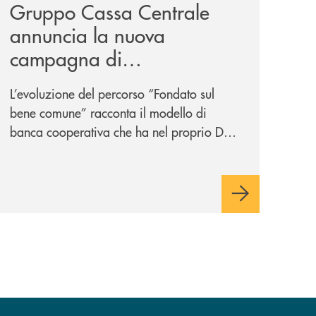
Gruppo Cassa Centrale
annuncia la nuova
campagna di
comunicazione
L’evoluzione del percorso “Fondato sul
nazionale: “
Oggi si dice
bene comune” racconta il modello di
ESG. Per noi è fare la cosa
banca cooperativa che ha nel proprio DNA
giusta. Da sempre
”
la vicinanza alle persone e ai territori.