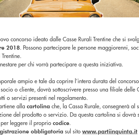
vo concorso ideato dalle Casse Rurali Trentine che si svol
. Possono partecipare le persone maggiorenni, soc
bre 2018
 Trentine.
estare per chi vorrà partecipare a questa iniziativa.
porale ampio e tale da coprire l’intera durata del concorso
socio o cliente, dovrà sottoscrivere presso una filiale delle 
tti o servizi presenti nel regolamento.
rtiene alla
che, la Cassa Rurale, consegnerà al s
cartolina
ione del prodotto o servizio. Da questa cartolina si dovrà 
per leggere il proprio
.
codice
sul sito
gistrazione obbligatoria
www.partiinquinta.it