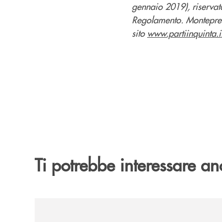
gennaio 2019), riservato 
Regolamento. Monteprem
sito
www.partiinquinta.i
Ti potrebbe interessare an
/news/anche-il-gruppo-cassa-centrale-partecipa-a