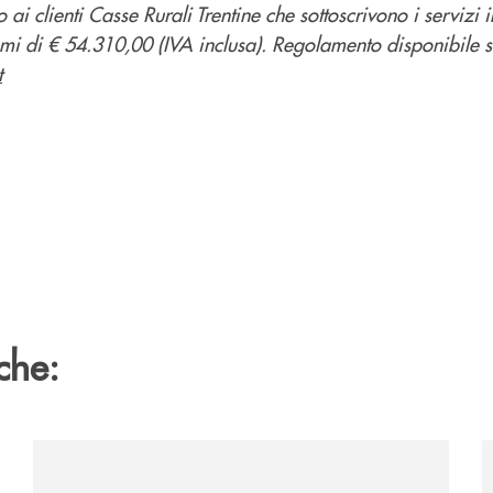
ai clienti Casse Rurali Trentine che sottoscrivono i servizi i
i di € 54.310,00 (IVA inclusa). Regolamento disponibile s
t
che:
-eurbank-il-progetto-di-bancomat-sulla-stablecoin-in-euro
/news/al-via-la-promozione-taglia-la-rata-di-prestipay-
/