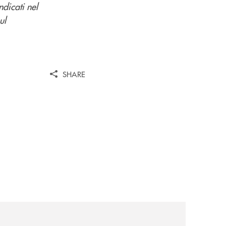
ndicati nel
ul
SHARE
/
il-prestito-personale-che-si-fa-in-due-per-te/
news/gruppo-cassa-centrale-annuncia-la-nuova-campagna-d