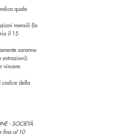
 indica quale
azioni mensili (la
rio il 15
ivamente saranno
 estrazioni).
r vincere.
l codice della
NE - SOCIETÀ
 fino al 10