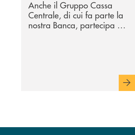
Anche il Gruppo Cassa
Centrale, di cui fa parte la
nostra Banca, partecipa a
EUR.BANK, il progetto di
BANCOMAT sulla
stablecoin in euro e sul
relativo ecosistema