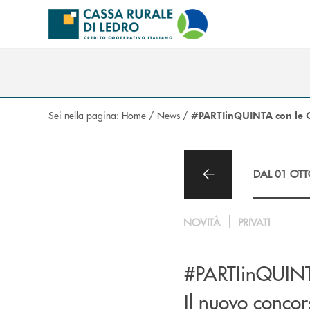
Salta al contenuto principale
Sei nella pagina:
Home
/
News
/
#PARTIinQUINTA con le C
DAL 01 OTT
NOVITÀ
PRIVATI
#PARTIinQUINTA
Il nuovo concor