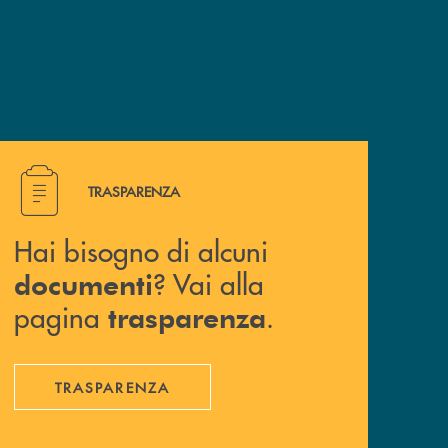
Hai bisogno di alcuni documenti ? Vai alla pagina traspa
TRASPARENZA
Hai bisogno di alcuni
? Vai alla
documenti
pagina
.
trasparenza
TRASPARENZA