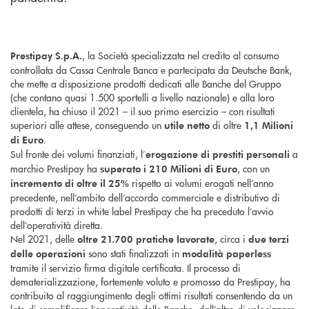
, la Società specializzata nel credito al consumo
Prestipay S.p.A.
controllata da Cassa Centrale Banca e partecipata da Deutsche Bank,
che mette a disposizione prodotti dedicati alle Banche del Gruppo
(che contano quasi 1.500 sportelli a livello nazionale) e alla loro
clientela, ha chiuso il 2021 – il suo primo esercizio – con risultati
superiori alle attese, conseguendo un
di oltre
utile netto
1,1 Milioni
.
di Euro
Sul fronte dei volumi finanziati, l’
a
erogazione di prestiti personali
marchio Prestipay ha
, con un
superato i 210 Milioni di Euro
rispetto ai volumi erogati nell’anno
incremento di oltre il 25%
precedente, nell’ambito dell’accordo commerciale e distributivo di
prodotti di terzi in white label Prestipay che ha preceduto l’avvio
dell’operatività diretta.
Nel 2021, delle
, circa i
oltre 21.700 pratiche lavorate
due terzi
sono stati finalizzati in
delle operazioni
modalità paperless
tramite il servizio firma digitale certificata. Il processo di
dematerializzazione, fortemente voluto e promosso da Prestipay, ha
contribuito al raggiungimento degli ottimi risultati consentendo da un