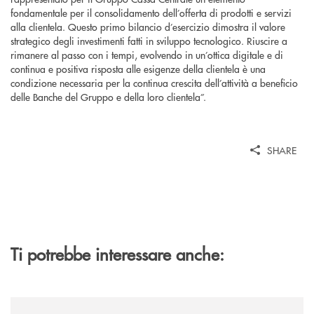
fondamentale per il consolidamento dell’offerta di prodotti e servizi
alla clientela. Questo primo bilancio d’esercizio dimostra il valore
strategico degli investimenti fatti in sviluppo tecnologico. Riuscire a
rimanere al passo con i tempi, evolvendo in un’ottica digitale e di
continua e positiva risposta alle esigenze della clientela è una
condizione necessaria per la continua crescita dell’attività a beneficio
delle Banche del Gruppo e della loro clientela”.
SHARE
Ti potrebbe interessare anche:
/news/anche-il-gruppo-cassa-centrale-partecipa-a-eurbank-il-progetto-d