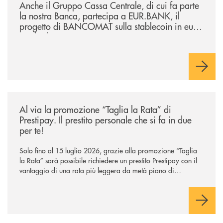
Anche il Gruppo Cassa Centrale, di cui fa parte
la nostra Banca, partecipa a EUR.BANK, il
progetto di BANCOMAT sulla stablecoin in euro
e sul relativo ecosistema
/news/al-via-la-promozione-taglia-la-rata-di-prestipay-il-prestito-perso
Al via la promozione “Taglia la Rata” di
Prestipay. Il prestito personale che si fa in due
per te!
Solo fino al 15 luglio 2026, grazie alla promozione “Taglia
la Rata” sarà possibile richiedere un prestito Prestipay con il
vantaggio di una rata più leggera da metà piano di
rimborso.