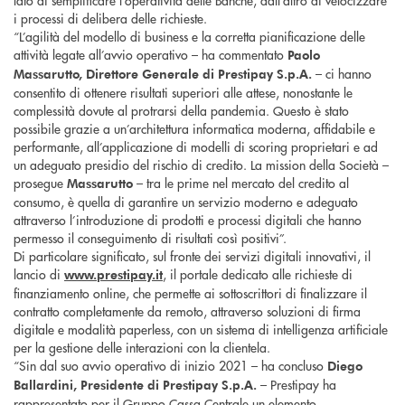
lato di semplificare l’operatività delle Banche, dall’altro di velocizzare
i processi di delibera delle richieste.
“L’agilità del modello di business e la corretta pianificazione delle
attività legate all’avvio operativo – ha commentato
Paolo
– ci hanno
Massarutto, Direttore Generale di Prestipay S.p.A.
consentito di ottenere risultati superiori alle attese, nonostante le
complessità dovute al protrarsi della pandemia. Questo è stato
possibile grazie a un’architettura informatica moderna, affidabile e
performante, all’applicazione di modelli di scoring proprietari e ad
un adeguato presidio del rischio di credito. La mission della Società –
prosegue
– tra le prime nel mercato del credito al
Massarutto
consumo, è quella di garantire un servizio moderno e adeguato
attraverso l’introduzione di prodotti e processi digitali che hanno
permesso il conseguimento di risultati così positivi”.
Di particolare significato, sul fronte dei servizi digitali innovativi, il
lancio di
, il portale dedicato alle richieste di
www.prestipay.it
finanziamento online, che permette ai sottoscrittori di finalizzare il
contratto completamente da remoto, attraverso soluzioni di firma
digitale e modalità paperless, con un sistema di intelligenza artificiale
per la gestione delle interazioni con la clientela.
“Sin dal suo avvio operativo di inizio 2021 – ha concluso
Diego
– Prestipay ha
Ballardini, Presidente di Prestipay S.p.A.
rappresentato per il Gruppo Cassa Centrale un elemento