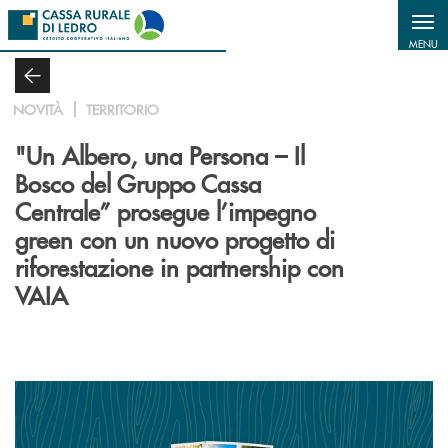
Salta al contenuto principale
MENU
NOVITÀ
TERRITORIO
"Un Albero, una Persona – Il
Bosco del Gruppo Cassa
Centrale” prosegue l’impegno
green con un nuovo progetto di
riforestazione in partnership con
VAIA