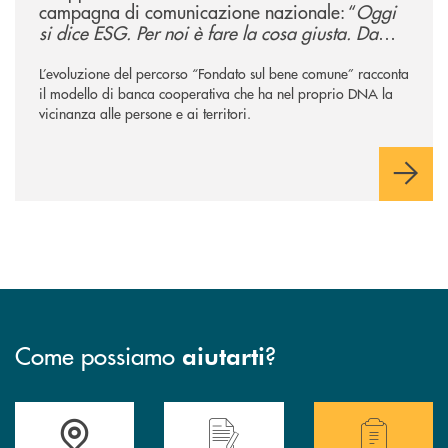
campagna di comunicazione nazionale: “
Oggi
si dice ESG. Per noi è fare la cosa giusta. Da
sempre
”
L’evoluzione del percorso “Fondato sul bene comune” racconta
il modello di banca cooperativa che ha nel proprio DNA la
vicinanza alle persone e ai territori.
Come possiamo
?
aiutarti
Accedi all' elenco completo delle filiali .
Hai bisogno di assistenza immediata? Contatta
Hai bisogno di alcuni