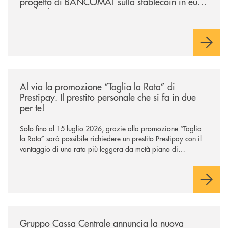
progetto di BANCOMAT sulla stablecoin in euro
e sul relativo ecosistema
/news/al-via-la-promozione-taglia-la-rata-di-prestipay-il-prestito-perso
Al via la promozione “Taglia la Rata” di
Prestipay. Il prestito personale che si fa in due
per te!
Solo fino al 15 luglio 2026, grazie alla promozione “Taglia
la Rata” sarà possibile richiedere un prestito Prestipay con il
vantaggio di una rata più leggera da metà piano di
rimborso.
/news/gruppo-cassa-centrale-annuncia-la-nuova-campagna-di-comunicaz
Gruppo Cassa Centrale annuncia la nuova