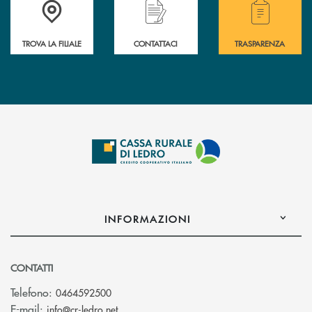
Accedi all' elenco completo delle filiali .
Hai bisogno di assistenza immediata? Contatta
Hai bisogno di alcuni
TROVA LA FILIALE
CONTATTACI
TRASPARENZA
INFORMAZIONI
CONTATTI
Telefono:
0464592500
(si apre l’app di posta elettronica)
E-mail:
info@cr-ledro.net