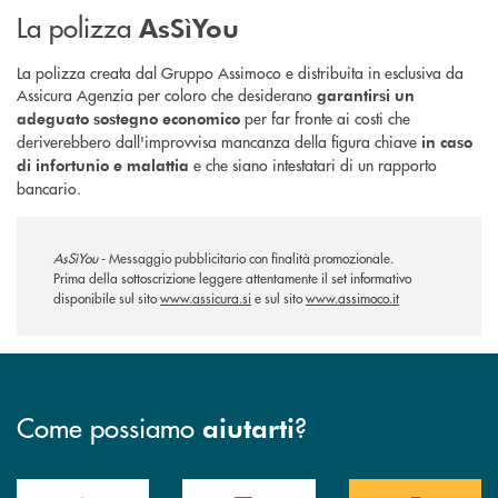
La polizza
AsSìYou
La polizza creata dal Gruppo Assimoco e distribuita in esclusiva da
Assicura Agenzia per coloro che desiderano
garantirsi un
per far fronte ai costi che
adeguato sostegno economico
deriverebbero dall'improvvisa mancanza della figura chiave
in caso
e che siano intestatari di un rapporto
di infortunio e malattia
bancario.
AsSìYou
- Messaggio pubblicitario con finalità promozionale.
Prima della sottoscrizione leggere attentamente il set informativo
disponibile sul sito
www.assicura.si
e sul sito
www.assimoco.it
Come possiamo
?
aiutarti