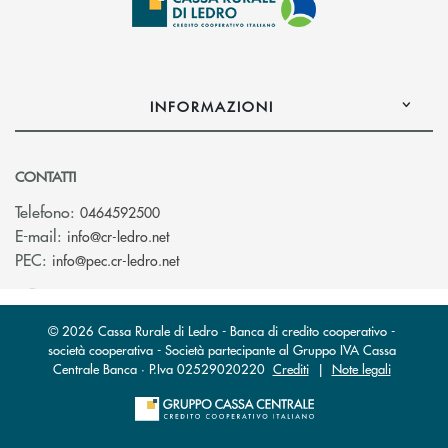
INFORMAZIONI
CONTATTI
Telefono:
0464592500
(si apre l’app di posta elettronica)
E-mail:
info@cr-ledro.net
(si apre l’app di posta elettronica)
PEC:
info@pec.cr-ledro.net
© 2026 Cassa Rurale di Ledro - Banca di credito cooperativo -
società cooperativa - Società partecipante al Gruppo IVA Cassa
Centrale Banca · P.Iva 02529020220
Crediti
|
Note legali