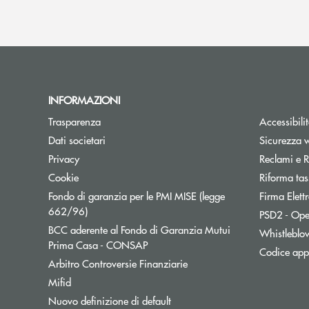
INFORMAZIONI
Trasparenza
Accessibili
Dati societari
Sicurezza 
Privacy
Reclami e R
Cookie
Riforma tas
Fondo di garanzia per le PMI MISE (legge
Firma Elet
Apre una nuova finestra
662/96)
PSD2 - Ope
BCC aderente al Fondo di Garanzia Mutui
Whistleblo
Apre una nuova finestra
Prima Casa - CONSAP
Codice appa
Apre una nuova finestra
Arbitro Controversie Finanziarie
Mifid
Nuovo definizione di default