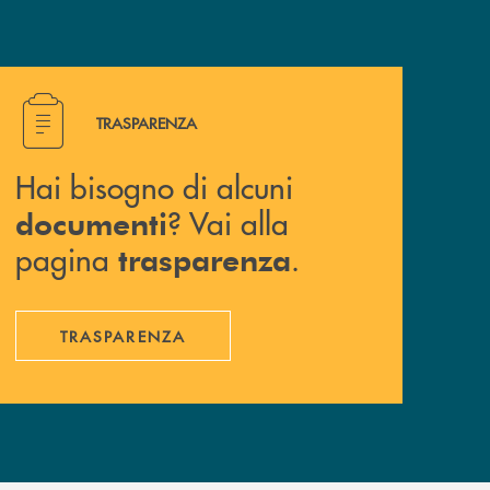
Hai bisogno di alcuni documenti ? Vai alla pagina traspa
TRASPARENZA
Hai bisogno di alcuni
? Vai alla
documenti
pagina
.
trasparenza
TRASPARENZA