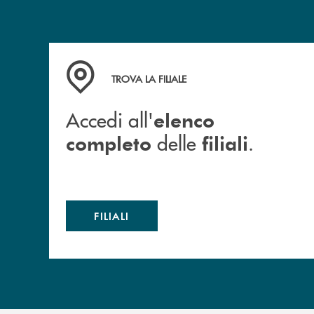
Accedi all' elenco completo delle filiali .
TROVA LA FILIALE
Accedi all'
elenco
delle
.
completo
filiali
FILIALI