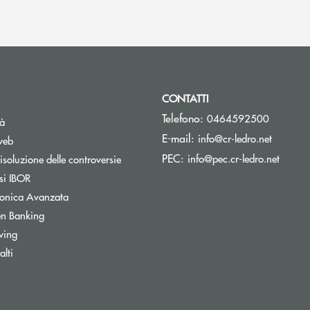
CONTATTI
Telefono:
0464592500
tà
(si apre
E-mail:
info@cr-ledro.net
web
(si ap
PEC:
info@pec.cr-ledro.net
isoluzione delle controversie
Apre una nuova finestra
si IBOR
tronica Avanzata
Apre una nuova finestra
n Banking
wing
lti