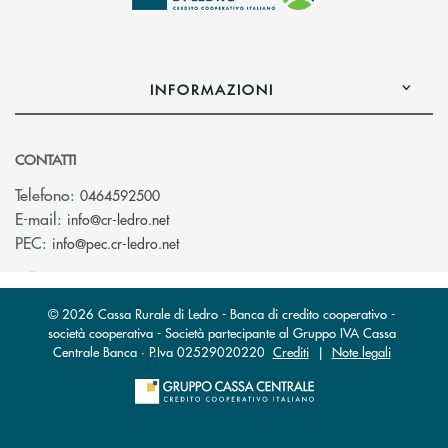
INFORMAZIONI
CONTATTI
Telefono:
0464592500
(si apre l’app di posta elettronica)
E-mail:
info@cr-ledro.net
(si apre l’app di posta elettronica)
PEC:
info@pec.cr-ledro.net
© 2026 Cassa Rurale di Ledro - Banca di credito cooperativo -
società cooperativa - Società partecipante al Gruppo IVA Cassa
Centrale Banca · P.Iva 02529020220
Crediti
|
Note legali