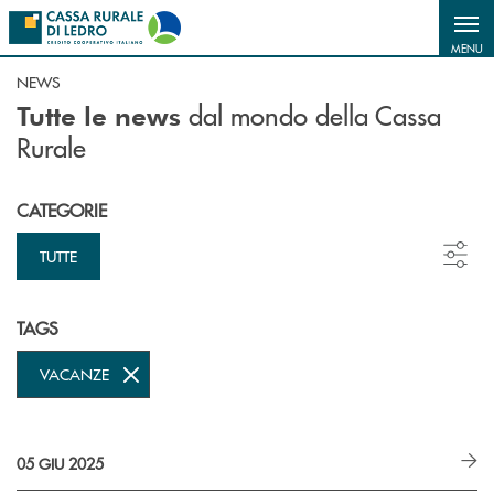
Salta al contenuto principale
MENU
NEWS
dal mondo della Cassa
Tutte le news
Rurale
CATEGORIE
TUTTE
TAGS
VACANZE
05 GIU 2025