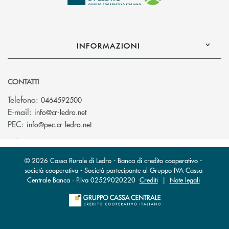
INFORMAZIONI
CONTATTI
Telefono:
0464592500
(si apre l’app di posta elettronica)
E-mail:
info@cr-ledro.net
(si apre l’app di posta elettronica)
PEC:
info@pec.cr-ledro.net
© 2026 Cassa Rurale di Ledro - Banca di credito cooperativo -
società cooperativa - Società partecipante al Gruppo IVA Cassa
Centrale Banca · P.Iva 02529020220
Crediti
|
Note legali