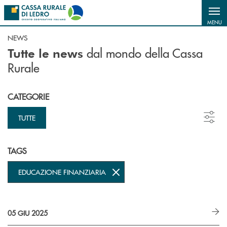
Salta al contenuto principale
MENU
NEWS
dal mondo della Cassa
Tutte le news
Rurale
CATEGORIE
TUTTE
TAGS
EDUCAZIONE FINANZIARIA
05 GIU 2025