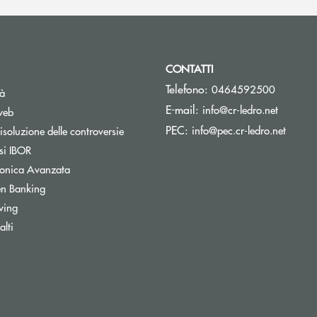
CONTATTI
Telefono:
0464592500
tà
(si apre
E-mail:
info@cr-ledro.net
web
(si ap
PEC:
info@pec.cr-ledro.net
isoluzione delle controversie
Apre una nuova finestra
si IBOR
tronica Avanzata
Apre una nuova finestra
n Banking
wing
lti