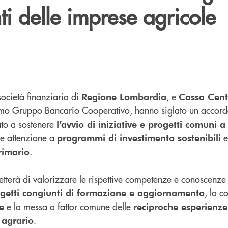
ti delle imprese agricole
società finanziaria di
, e
Regione Lombardia
Cassa Cent
o Gruppo Bancario Cooperativo, hanno siglato un accord
ato a sostenere
l’avvio di iniziative e progetti comuni a
re attenzione a
e
programmi di investimento sostenibili
.
rimario
tterà di valorizzare le rispettive competenze e conoscenz
, la c
getti congiunti di formazione e aggiornamento
e la messa a fattor comune delle
e
reciproche esperienze
.
o agrario