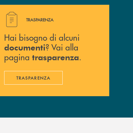
Hai bisogno di alcuni documenti ? Vai alla pagina traspa
TRASPARENZA
Hai bisogno di alcuni
? Vai alla
documenti
pagina
.
trasparenza
TRASPARENZA