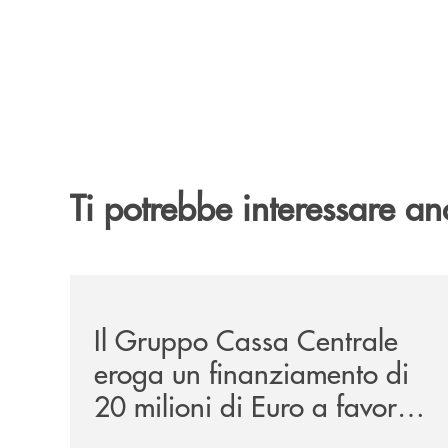
Ti potrebbe interessare an
/news/il-gruppo-cassa-centrale-eroga-un-finanzia
Il Gruppo Cassa Centrale
eroga un finanziamento di
20 milioni di Euro a favore
di Marche Multiservizi