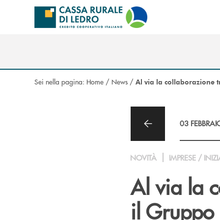
Salta al contenuto principale
Sei nella pagina:
Home
/
News
/
Al via la collaborazione 
03 FEBBRAI
NOVITÀ
IMPRESE / INIZI
Al via la 
il Gruppo 