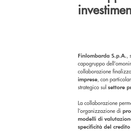
investimen
, 
Finlombarda S.p.A.
capogruppo dell’omonim
collaborazione finalizz
, con particola
imprese
strategico sul
settore p
La collaborazione perme
l’organizzazione di
pro
modelli di valutazion
specificità del credit