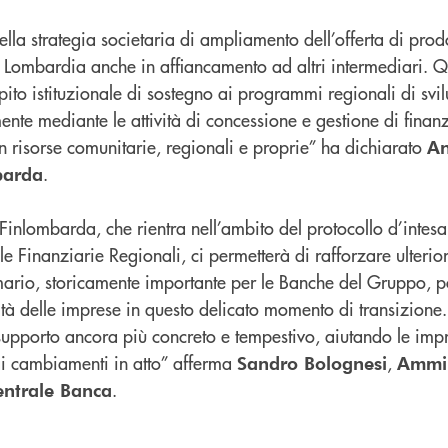
ella strategia societaria di ampliamento dell’offerta di prodo
la Lombardia anche in affiancamento ad altri intermediari. 
mpito istituzionale di sostegno ai programmi regionali di s
lmente mediante le attività di concessione e gestione di finan
n risorse comunitarie, regionali e proprie” ha dichiarato
An
.
barda
inlombarda, che rientra nell’ambito del protocollo d’intesa
 Finanziarie Regionali, ci permetterà di rafforzare ulterio
imario, storicamente importante per le Banche del Gruppo,
sità delle imprese in questo delicato momento di transizione.
 supporto ancora più concreto e tempestivo, aiutando le imp
dai cambiamenti in atto” afferma
,
Sandro Bolognesi
Ammin
.
entrale Banca