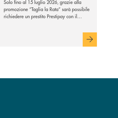
Solo fino al 15 luglio 2026, grazie alla
per te!
promozione “Taglia la Rata” sarà possibile
richiedere un prestito Prestipay con il
vantaggio di una rata più leggera da metà
piano di rimborso.