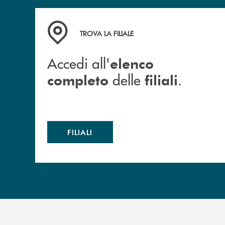
Accedi all' elenco completo delle filiali .
TROVA LA FILIALE
Accedi all'
elenco
delle
.
completo
filiali
FILIALI