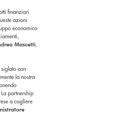
tti finanziari
Queste azioni
viluppo economico
ziamenti,
,
drea Mascetti
 siglato con
rmente la nostra
 ponendo
 La partnership
rese a cogliere
istratore