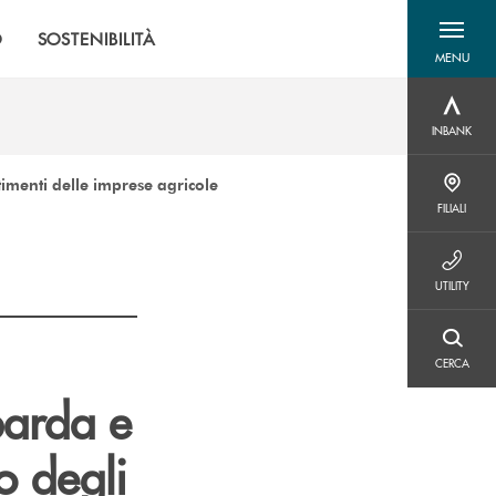
O
SOSTENIBILITÀ
MENU
menu destra
INBANK
INBANK
imenti delle imprese agricole
FILIALI
FILIALI
UTILITY
UTILITY
CERCA
CERCA
barda e
o degli