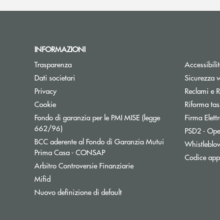
INFORMAZIONI
Trasparenza
Accessibili
Dati societari
Sicurezza 
Privacy
Reclami e R
Cookie
Riforma tas
Fondo di garanzia per le PMI MISE (legge
Firma Elet
Apre una nuova finestra
662/96)
PSD2 - Ope
BCC aderente al Fondo di Garanzia Mutui
Whistleblo
Apre una nuova finestra
Prima Casa - CONSAP
Codice appa
Apre una nuova finestra
Arbitro Controversie Finanziarie
Mifid
Nuovo definizione di default