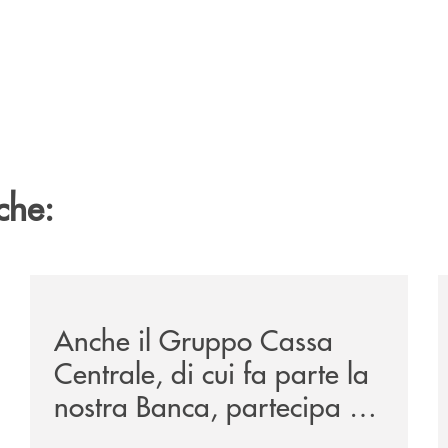
che:
mento-di-20-milioni-di-euro-a-favore-di-marche-multiservi
/news/anche-il-gruppo-cassa-centrale-partecipa-a-eurb
/
Anche il Gruppo Cassa
Centrale, di cui fa parte la
nostra Banca, partecipa a
EUR.BANK, il progetto di