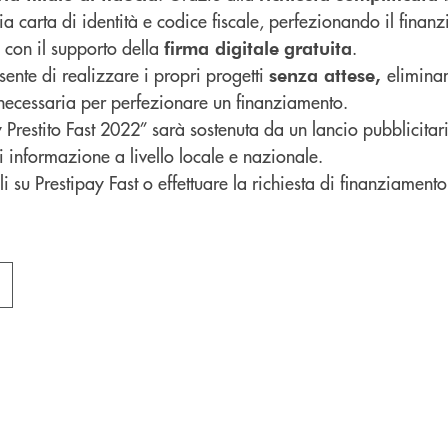
ia carta di identità e codice fiscale, perfezionando il finan
con il supporto della
.
firma digitale
gratuita
sente di realizzare i propri progetti
elimina
senza attese,
necessaria per perfezionare un finanziamento.
restito Fast 2022” sarà sostenuta da un lancio pubblicitari
 di informazione a livello locale e nazionale.
gli su Prestipay Fast o effettuare la richiesta di finanziamento