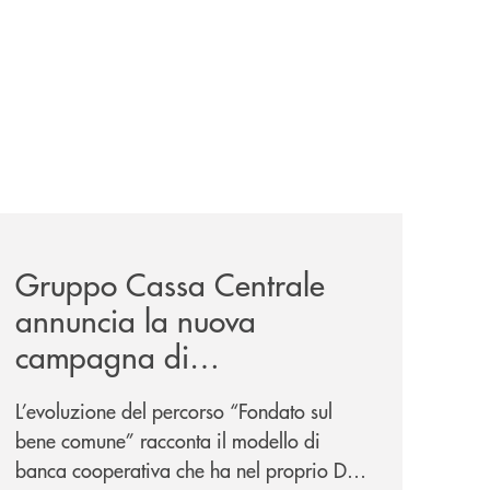
/
il-prestito-personale-che-si-fa-in-due-per-te/
news/gruppo-cassa-centrale-annuncia-la-nuova-campagna-d
Gruppo Cassa Centrale
annuncia la nuova
campagna di
comunicazione
L’evoluzione del percorso “Fondato sul
nazionale: “
Oggi si dice
bene comune” racconta il modello di
ESG. Per noi è fare la cosa
banca cooperativa che ha nel proprio DNA