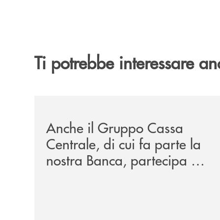
Ti potrebbe interessare an
/news/anche-il-gruppo-cassa-centrale-partecipa-a
Anche il Gruppo Cassa
Centrale, di cui fa parte la
nostra Banca, partecipa a
EUR.BANK, il progetto di
BANCOMAT sulla
stablecoin in euro e sul