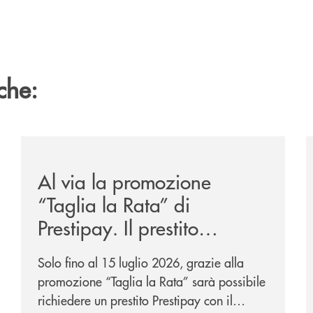
che:
-eurbank-il-progetto-di-bancomat-sulla-stablecoin-in-euro
/news/al-via-la-promozione-taglia-la-rata-di-prestipay-
/
Al via la promozione
“Taglia la Rata” di
Prestipay. Il prestito
personale che si fa in due
Solo fino al 15 luglio 2026, grazie alla
per te!
promozione “Taglia la Rata” sarà possibile
richiedere un prestito Prestipay con il