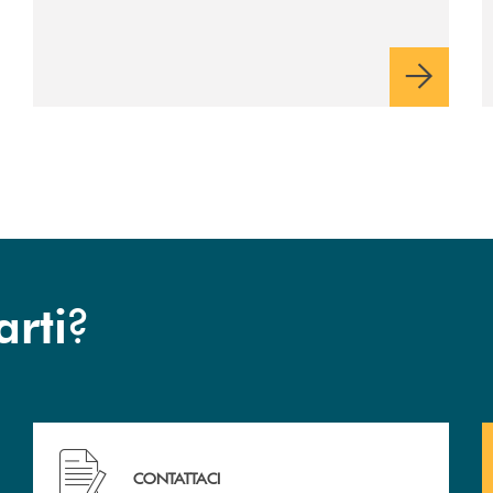
vantaggio di una rata più leggera da metà
piano di rimborso.
?
arti
Hai bisogno di assistenza immediata? Contattaci .
CONTATTACI