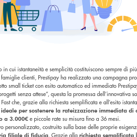
o in cui istantaneità e semplicità costituiscono sempre di pi
le famiglie clienti, Prestipay ha realizzato una campagna p
tto small ticket con esito automatico ed immediato Prestipa
 progetti senza attese”, questa la promessa dell’innovativa s
ast che, grazie alla richiesta semplificata e all’esito istant
 ideale per sostenere la rateizzazione immediata di 
e piccole rate su misura fino a 36 mesi.
no a 3.000€
vo personalizzato, costruito sulla base delle proprie esigenze
. Grazie alla
ia filiale di fiducia
richiesta semplificata