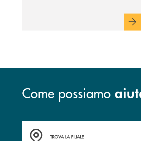
relativo ecosistema
Come possiamo
aiut
Accedi all' elenco completo delle filiali .
TROVA LA FILIALE