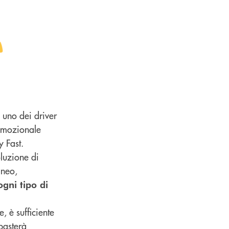
ù uno dei driver
romozionale
y Fast.
oluzione di
aneo,
ogni tipo di
, è sufficiente
basterà