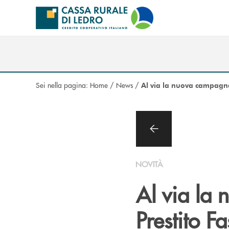
Salta al contenuto principale
Sei nella pagina:
Home
/
News
/
Al via la nuova campagna 
NOVITÀ
Al via la
Prestito F