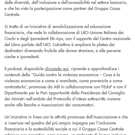
delle diversità, dell’inclusione e dell’accessibilità nel settore bancario,
e che ha visto la partecipazione come partner del Gruppo Cassa
Centrale.
Si tratta di un’iniziativa di sensibilizzazione ed educazione
finanziaria, che vede la collaborazione di UICI-Unione Italiana dei
Ciechi e degli Ipovedenti Ets-Aps, con il supporto del Centro nazionale
del Libro parlato dell’UICI. L’obiettivo è ampliare la platea dei
destinatari divenendo fruibile alle donne straniere, e alle persone
cieche e ipovedenti.
Il podcast, disponibile
cliccando qui
, riprende e approfondisce i
contenuti della “Guida contro la violenza economica – Cosa è la
violenza economica e come si manifesta, come prevenirla e come
contrastarla”, promossa da ABI in collaborazione con FEduF e con il
Dipartimento per le Pari opportunità della Presidenza del Consiglio
dei Ministri nell’ambito del Protocollo d’intesa sottoscritto insieme
anche alle Banche e Associazioni dei consumatori.
Un’iniziativa in linea con le attività promosse dall’Associazione e che
si inserisce nel quadro del più ampio impegno per l’inclusione
finanziaria e la sostenibilità sociale a cui il Gruppo Cassa Centrale
aderisce per garantire, ogni giorno, un ambiente di lavoro inclusivo