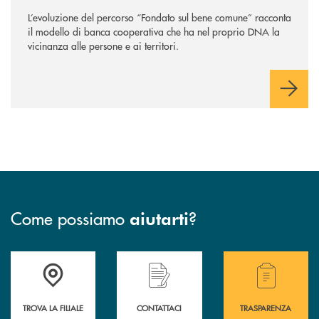
sempre
”
L’evoluzione del percorso “Fondato sul bene comune” racconta
il modello di banca cooperativa che ha nel proprio DNA la
vicinanza alle persone e ai territori.
Come possiamo
?
aiutarti
Accedi all' elenco completo delle filiali .
Hai bisogno di assistenza immediata? Contatta
Hai bisogno di alcuni
TROVA LA FILIALE
CONTATTACI
TRASPARENZA