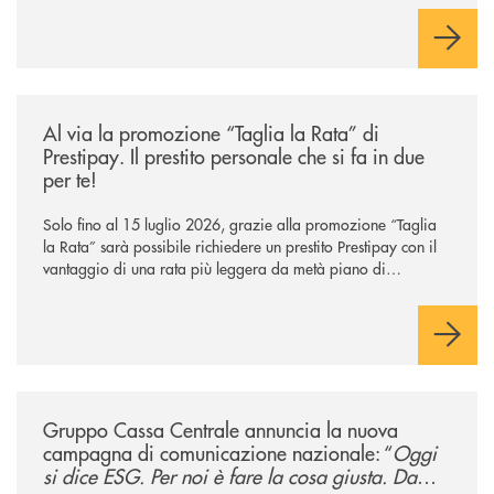
/news/al-via-la-promozione-taglia-la-rata-di-prestipay-il-prestito-perso
Al via la promozione “Taglia la Rata” di
Prestipay. Il prestito personale che si fa in due
per te!
Solo fino al 15 luglio 2026, grazie alla promozione “Taglia
la Rata” sarà possibile richiedere un prestito Prestipay con il
vantaggio di una rata più leggera da metà piano di
rimborso.
/news/gruppo-cassa-centrale-annuncia-la-nuova-campagna-di-comunicaz
Gruppo Cassa Centrale annuncia la nuova
campagna di comunicazione nazionale: “
Oggi
si dice ESG. Per noi è fare la cosa giusta. Da