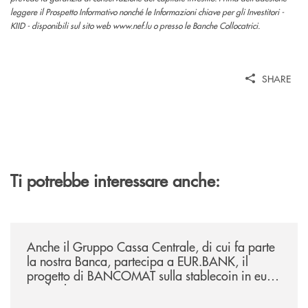
leggere il Prospetto Informativo nonché le Informazioni chiave per gli Investitori -
KIID - disponibili sul sito web www.nef.lu o presso le Banche Collocatrici.
SHARE
Ti potrebbe interessare anche:
/news/anche-il-gruppo-cassa-centrale-partecipa-a-eurbank-il-progetto-d
Anche il Gruppo Cassa Centrale, di cui fa parte
la nostra Banca, partecipa a EUR.BANK, il
progetto di BANCOMAT sulla stablecoin in euro
e sul relativo ecosistema