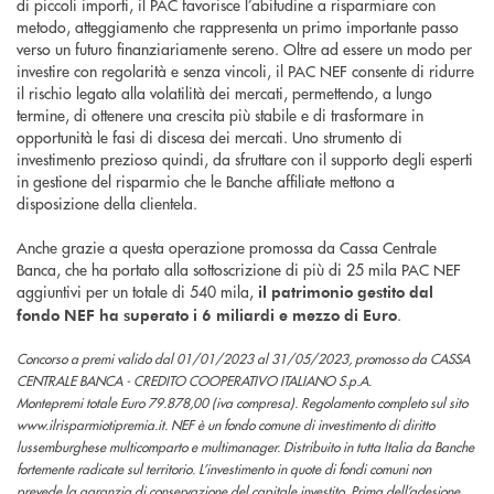
di piccoli importi, il PAC favorisce l’abitudine a risparmiare con
metodo, atteggiamento che rappresenta un primo importante passo
verso un futuro finanziariamente sereno. Oltre ad essere un modo per
investire con regolarità e senza vincoli, il PAC NEF consente di ridurre
il rischio legato alla volatilità dei mercati, permettendo, a lungo
termine, di ottenere una crescita più stabile e di trasformare in
opportunità le fasi di discesa dei mercati. Uno strumento di
investimento prezioso quindi, da sfruttare con il supporto degli esperti
in gestione del risparmio che le Banche affiliate mettono a
disposizione della clientela.
Anche grazie a questa operazione promossa da Cassa Centrale
Banca, che ha portato alla sottoscrizione di più di 25 mila PAC NEF
aggiuntivi per un totale di 540 mila,
il patrimonio gestito dal
.
fondo NEF ha superato i 6 miliardi e mezzo di Euro
Concorso a premi valido dal 01/01/2023 al 31/05/2023, promosso da CASSA
CENTRALE BANCA - CREDITO COOPERATIVO ITALIANO S.p.A.
Montepremi totale Euro 79.878,00 (iva compresa). Regolamento completo sul sito
www.ilrisparmiotipremia.it. NEF è un fondo comune di investimento di diritto
lussemburghese multicomparto e multimanager. Distribuito in tutta Italia da Banche
fortemente radicate sul territorio. L’investimento in quote di fondi comuni non
prevede la garanzia di conservazione del capitale investito. Prima dell’adesione