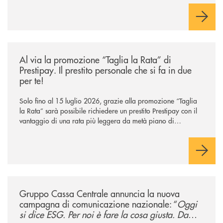
/news/al-via-la-promozione-taglia-la-rata-di-prestipay-il-prestito-perso
Al via la promozione “Taglia la Rata” di
Prestipay. Il prestito personale che si fa in due
per te!
Solo fino al 15 luglio 2026, grazie alla promozione “Taglia
la Rata” sarà possibile richiedere un prestito Prestipay con il
vantaggio di una rata più leggera da metà piano di
rimborso.
/news/gruppo-cassa-centrale-annuncia-la-nuova-campagna-di-comunicaz
Gruppo Cassa Centrale annuncia la nuova
campagna di comunicazione nazionale: “
Oggi
si dice ESG. Per noi è fare la cosa giusta. Da