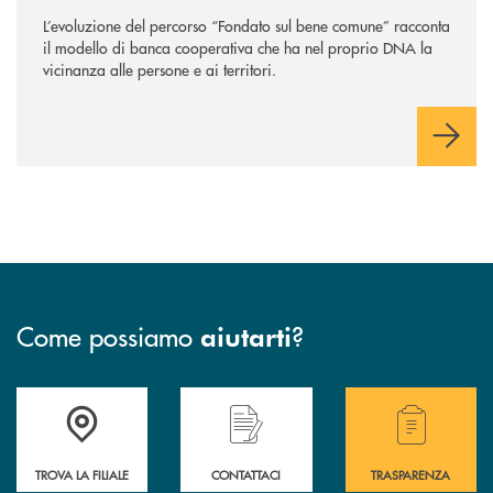
sempre
”
L’evoluzione del percorso “Fondato sul bene comune” racconta
il modello di banca cooperativa che ha nel proprio DNA la
vicinanza alle persone e ai territori.
Come possiamo
?
aiutarti
Accedi all' elenco completo delle filiali .
Hai bisogno di assistenza immediata? Contatta
Hai bisogno di alcuni
TROVA LA FILIALE
CONTATTACI
TRASPARENZA