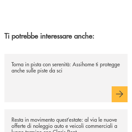
Ti potrebbe interessare anche:
/news/torna-in-pista-con-serenita-assihome-ti-protegge-anche-sulle-pist
Torna in pista con serenità: Assihome ti protegge
anche sulle piste da sci
/news/resta-in-movimento-quest-estate/
Resta in movimento quest’estate: al via le nuove
offerte di noleggio auto e veicoli commerciali a
lungo termine con Claris Rent