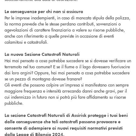
Le conseguenze per chi non si assicura
Per le imprese inadempienti, in caso di mancata stipula della polizza,
la norma prevede che le stesse perdano contributi, sovvenzioni o
agevolazioni di carattere finanziario a valere su risorse pubbliche,
anche con riferimento a quelle previste in occasione di eventi
calamitosi e catastrofali.
La nuova Sezione Catastrofi Naturali
Hai mai pensato a cosa potrebbe succedere se si dovesse verificare un
terremoto nel tuo comune? E se il fiume o il lago dovessero fuoriuscire
dai loro argini? Oppure, hai mai pensato a cosa potrebbe succedere
se un pezzo di montagna dovesse franare?
Gli eventi che possono colpire un’impresa si manifestano con sempre
maggiore frequenza e intensità arrecando danni anche gravi, per il
cui indennizzo in futuro non si potrà più fare affidamento su risorse
pubbliche.
La sezione Catastrofi Naturali di Assirisk protegge i tuoi beni
dalle conseguenze che tali catastrofi possono provocare e
consente di adempiere ai nuovi requisiti normativi previsti
dalla Legge di Bilancio 2024.