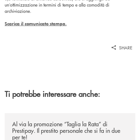
un’ottimizzazione in termini di tempo e alla comodità di
archiviazione.
Scarica il comunicato stampa.
SHARE
Ti potrebbe interessare anche:
/news/al-via-la-promozione-taglia-la-rata-di-prestipay-il-prestito-perso
Al via la promozione “Taglia la Rata” di
Prestipay. Il prestito personale che si fa in due
per te!