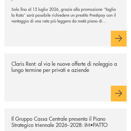
Solo fino al 15 luglio 2026, grazie alla promozione “Taglia
la Rata” sarà possibile richiedere un prestito Prestipay con il
vantaggio di una rata più leggera da metà piano di
rimborso.
/news/claris-rent-al-via-le-nuove-offerte-di-noleggio-a-lungo-termine-p
Claris Rent: al via le nuove offerte di noleggio a
lungo termine per privati e aziende
/news/il-gruppo-cassa-centrale-presenta-il-piano-strategico-triennale-
Il Gruppo Cassa Centrale presenta il Piano
Strategico triennale 2026–2028: IM•PATTO