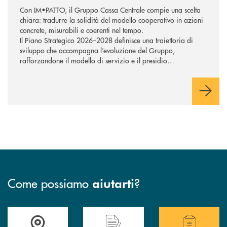
Con IM•PATTO, il Gruppo Cassa Centrale compie una scelta
chiara: tradurre la solidità del modello cooperativo in azioni
concrete, misurabili e coerenti nel tempo.
Il Piano Strategico 2026–2028 definisce una traiettoria di
sviluppo che accompagna l’evoluzione del Gruppo,
rafforzandone il modello di servizio e il presidio
commerciale a supporto di famiglie e imprese. Tecnologia e
intelligenza artificiale sostengono la trasformazione,
potenziando la capacità di rispondere in modo efficace ai
bisogni della clientela e orientando l’azione verso una
creazione di valore sostenibile, con attenzione alle persone e
ai territori.
Come possiamo
?
aiutarti
Accedi all' elenco completo delle filiali .
Hai bisogno di assistenza immediata? Contatta
Hai bisogno di alcuni