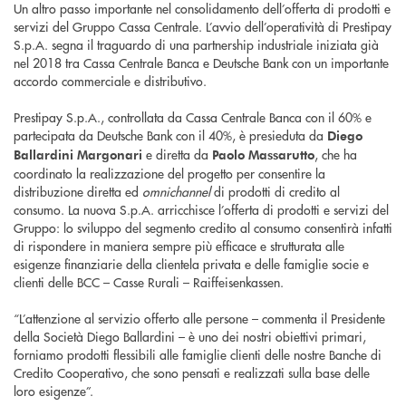
Un altro passo importante nel consolidamento dell’offerta di prodotti e
servizi del Gruppo Cassa Centrale. L’avvio dell’operatività di Prestipay
S.p.A. segna il traguardo di una partnership industriale iniziata già
nel 2018 tra Cassa Centrale Banca e Deutsche Bank con un importante
accordo commerciale e distributivo.
Prestipay S.p.A., controllata da Cassa Centrale Banca con il 60% e
partecipata da Deutsche Bank con il 40%, è presieduta da
Diego
e diretta da
, che ha
Ballardini Margonari
Paolo Massarutto
coordinato la realizzazione del progetto per consentire la
distribuzione diretta ed
omnichannel
di prodotti di credito al
consumo. La nuova S.p.A. arricchisce l’offerta di prodotti e servizi del
Gruppo: lo sviluppo del segmento credito al consumo consentirà infatti
di rispondere in maniera sempre più efficace e strutturata alle
esigenze finanziarie della clientela privata e delle famiglie socie e
clienti delle BCC – Casse Rurali – Raiffeisenkassen.
“L’attenzione al servizio offerto alle persone – commenta il Presidente
della Società Diego Ballardini – è uno dei nostri obiettivi primari,
forniamo prodotti flessibili alle famiglie clienti delle nostre Banche di
Credito Cooperativo, che sono pensati e realizzati sulla base delle
loro esigenze”.