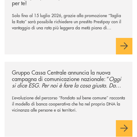
per te!
Solo fino al 15 luglio 2026, grazie alla promozione “Taglia
la Rata” sarà possibile richiedere un prestito Prestipay con il
vantaggio di una rata più leggera da metà piano di
rimborso.
/news/gruppo-cassa-centrale-annuncia-la-nuova-campagna-di-comunicaz
Gruppo Cassa Centrale annuncia la nuova
campagna di comunicazione nazionale: “
Oggi
si dice ESG. Per noi è fare la cosa giusta. Da
sempre
”
L’evoluzione del percorso “Fondato sul bene comune” racconta
il modello di banca cooperativa che ha nel proprio DNA la
vicinanza alle persone e ai territori.