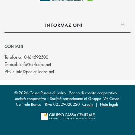
INFORMAZIONI
CONTATTI
Telefono:
0464592500
(si apre l’app di posta elettronica)
E-mail:
info@cr-ledro.net
(si apre l’app di posta elettronica)
PEC:
info@pec.cr-ledro.net
© 2026 Cassa Rurale di Ledro - Banca di credito cooperativo -
società cooperativa - Società partecipante al Gruppo IVA Cassa
Centrale Banca · P.Iva 02529020220
Crediti
|
Note legali