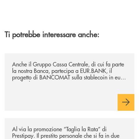
Ti potrebbe interessare anche:
/news/anche-il-gruppo-cassa-centrale-partecipa-a-eurbank-il-progetto-d
Anche il Gruppo Cassa Centrale, di cui fa parte
la nostra Banca, partecipa a EUR.BANK, il
progetto di BANCOMAT sulla stablecoin in euro
e sul relativo ecosistema
/news/al-via-la-promozione-taglia-la-rata-di-prestipay-il-prestito-perso
Al via la promozione “Taglia la Rata” di
Prestipay. Il prestito personale che si fa in due