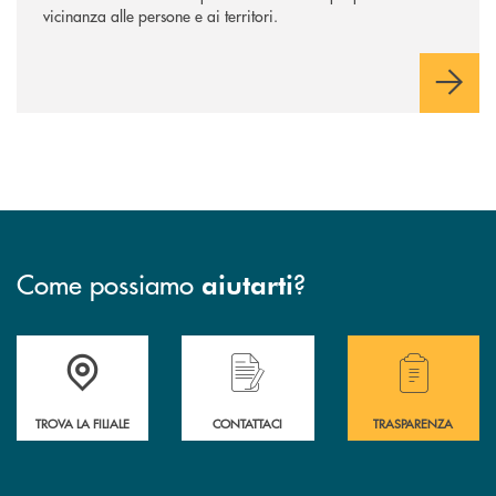
vicinanza alle persone e ai territori.
Come possiamo
?
aiutarti
Accedi all' elenco completo delle filiali .
Hai bisogno di assistenza immediata? Contatta
Hai bisogno di alcuni
TROVA LA FILIALE
CONTATTACI
TRASPARENZA