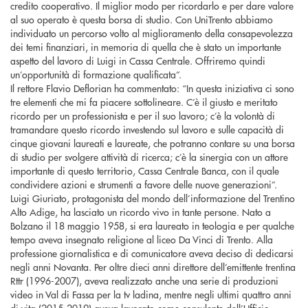
credito cooperativo. Il miglior modo per ricordarlo e per dare valore
al suo operato è questa borsa di studio. Con UniTrento abbiamo
individuato un percorso volto al miglioramento della consapevolezza
dei temi finanziari, in memoria di quella che è stato un importante
aspetto del lavoro di Luigi in Cassa Centrale. Offriremo quindi
un’opportunità di formazione qualificata”.
Il rettore Flavio Deflorian ha commentato: “In questa iniziativa ci sono
tre elementi che mi fa piacere sottolineare. C’è il giusto e meritato
ricordo per un professionista e per il suo lavoro; c’è la volontà di
tramandare questo ricordo investendo sul lavoro e sulle capacità di
cinque giovani laureati e laureate, che potranno contare su una borsa
di studio per svolgere attività di ricerca; c’è la sinergia con un attore
importante di questo territorio, Cassa Centrale Banca, con il quale
condividere azioni e strumenti a favore delle nuove generazioni”.
Luigi Giuriato, protagonista del mondo dell’informazione del Trentino
Alto Adige, ha lasciato un ricordo vivo in tante persone. Nato a
Bolzano il 18 maggio 1958, si era laureato in teologia e per qualche
tempo aveva insegnato religione al liceo Da Vinci di Trento. Alla
professione giornalistica e di comunicatore aveva deciso di dedicarsi
negli anni Novanta. Per oltre dieci anni direttore dell’emittente trentina
Rttr (1996-2007), aveva realizzato anche una serie di produzioni
video in Val di Fassa per la tv ladina, mentre negli ultimi quattro anni