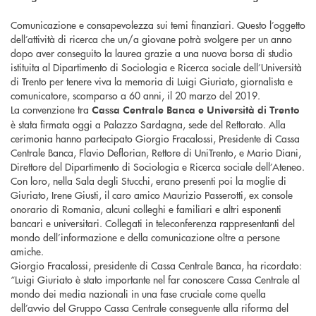
Comunicazione e consapevolezza sui temi finanziari. Questo l’oggetto
dell’attività di ricerca che un/a giovane potrà svolgere per un anno
dopo aver conseguito la laurea grazie a una nuova borsa di studio
istituita al Dipartimento di Sociologia e Ricerca sociale dell’Università
di Trento per tenere viva la memoria di Luigi Giuriato, giornalista e
comunicatore, scomparso a 60 anni, il 20 marzo del 2019.
La convenzione tra
Cassa Centrale Banca e Università di Trento
è stata firmata oggi a Palazzo Sardagna, sede del Rettorato. Alla
cerimonia hanno partecipato Giorgio Fracalossi, Presidente di Cassa
Centrale Banca, Flavio Deflorian, Rettore di UniTrento, e Mario Diani,
Direttore del Dipartimento di Sociologia e Ricerca sociale dell’Ateneo.
Con loro, nella Sala degli Stucchi, erano presenti poi la moglie di
Giuriato, Irene Giusti, il caro amico Maurizio Passerotti, ex console
onorario di Romania, alcuni colleghi e familiari e altri esponenti
bancari e universitari. Collegati in teleconferenza rappresentanti del
mondo dell’informazione e della comunicazione oltre a persone
amiche.
Giorgio Fracalossi, presidente di Cassa Centrale Banca, ha ricordato:
“Luigi Giuriato è stato importante nel far conoscere Cassa Centrale al
mondo dei media nazionali in una fase cruciale come quella
dell’avvio del Gruppo Cassa Centrale conseguente alla riforma del