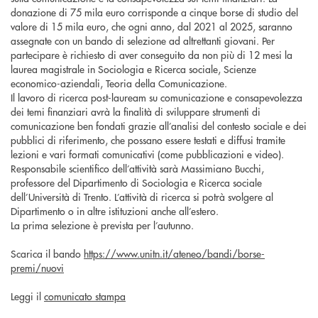
donazione di 75 mila euro corrisponde a cinque borse di studio del
valore di 15 mila euro, che ogni anno, dal 2021 al 2025, saranno
assegnate con un bando di selezione ad altrettanti giovani. Per
partecipare è richiesto di aver conseguito da non più di 12 mesi la
laurea magistrale in Sociologia e Ricerca sociale, Scienze
economico-aziendali, Teoria della Comunicazione.
Il lavoro di ricerca post-lauream su comunicazione e consapevolezza
dei temi finanziari avrà la finalità di sviluppare strumenti di
comunicazione ben fondati grazie all’analisi del contesto sociale e dei
pubblici di riferimento, che possano essere testati e diffusi tramite
lezioni e vari formati comunicativi (come pubblicazioni e video).
Responsabile scientifico dell’attività sarà Massimiano Bucchi,
professore del Dipartimento di Sociologia e Ricerca sociale
dell’Università di Trento. L’attività di ricerca si potrà svolgere al
Dipartimento o in altre istituzioni anche all’estero.
La prima selezione è prevista per l’autunno.
Scarica il bando
https://www.unitn.it/ateneo/bandi/borse-
premi/nuovi
Leggi il
comunicato stampa