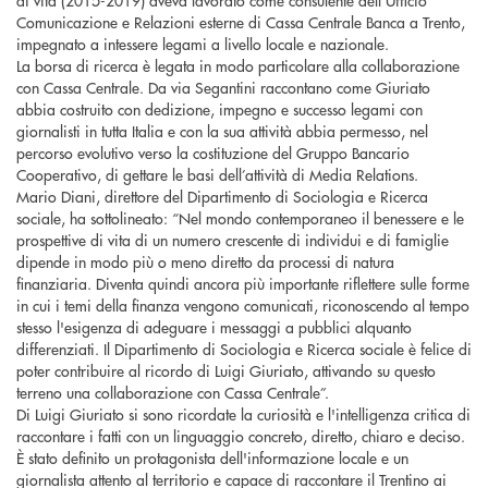
di vita (2015-2019) aveva lavorato come consulente dell’Ufficio
Comunicazione e Relazioni esterne di Cassa Centrale Banca a Trento,
impegnato a intessere legami a livello locale e nazionale.
La borsa di ricerca è legata in modo particolare alla collaborazione
con Cassa Centrale. Da via Segantini raccontano come Giuriato
abbia costruito con dedizione, impegno e successo legami con
giornalisti in tutta Italia e con la sua attività abbia permesso, nel
percorso evolutivo verso la costituzione del Gruppo Bancario
Cooperativo, di gettare le basi dell’attività di Media Relations.
Mario Diani, direttore del Dipartimento di Sociologia e Ricerca
sociale, ha sottolineato: “Nel mondo contemporaneo il benessere e le
prospettive di vita di un numero crescente di individui e di famiglie
dipende in modo più o meno diretto da processi di natura
finanziaria. Diventa quindi ancora più importante riflettere sulle forme
in cui i temi della finanza vengono comunicati, riconoscendo al tempo
stesso l'esigenza di adeguare i messaggi a pubblici alquanto
differenziati. Il Dipartimento di Sociologia e Ricerca sociale è felice di
poter contribuire al ricordo di Luigi Giuriato, attivando su questo
terreno una collaborazione con Cassa Centrale”.
Di Luigi Giuriato si sono ricordate la curiosità e l'intelligenza critica di
raccontare i fatti con un linguaggio concreto, diretto, chiaro e deciso.
È stato definito un protagonista dell'informazione locale e un
giornalista attento al territorio e capace di raccontare il Trentino ai