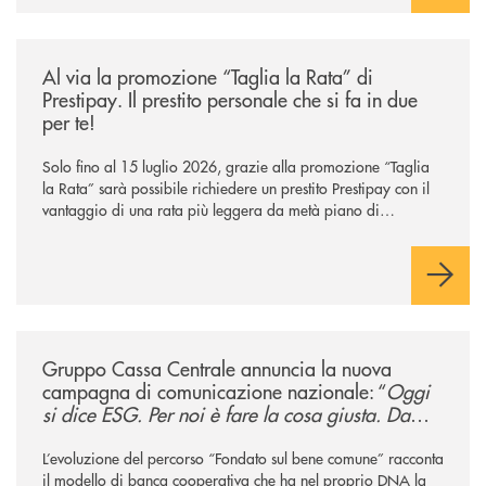
/news/al-via-la-promozione-taglia-la-rata-di-prestipay-il-prestito-perso
Al via la promozione “Taglia la Rata” di
Prestipay. Il prestito personale che si fa in due
per te!
Solo fino al 15 luglio 2026, grazie alla promozione “Taglia
la Rata” sarà possibile richiedere un prestito Prestipay con il
vantaggio di una rata più leggera da metà piano di
rimborso.
/news/gruppo-cassa-centrale-annuncia-la-nuova-campagna-di-comunicaz
Gruppo Cassa Centrale annuncia la nuova
campagna di comunicazione nazionale: “
Oggi
si dice ESG. Per noi è fare la cosa giusta. Da
sempre
”
L’evoluzione del percorso “Fondato sul bene comune” racconta
il modello di banca cooperativa che ha nel proprio DNA la