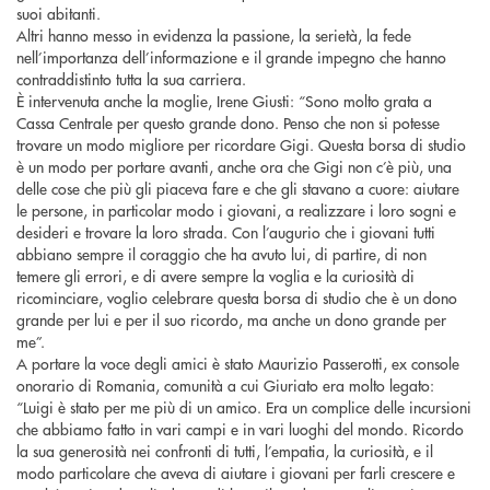
suoi abitanti.
Altri hanno messo in evidenza la passione, la serietà, la fede
nell’importanza dell’informazione e il grande impegno che hanno
contraddistinto tutta la sua carriera.
È intervenuta anche la moglie, Irene Giusti: “Sono molto grata a
Cassa Centrale per questo grande dono. Penso che non si potesse
trovare un modo migliore per ricordare Gigi. Questa borsa di studio
è un modo per portare avanti, anche ora che Gigi non c’è più, una
delle cose che più gli piaceva fare e che gli stavano a cuore: aiutare
le persone, in particolar modo i giovani, a realizzare i loro sogni e
desideri e trovare la loro strada. Con l’augurio che i giovani tutti
abbiano sempre il coraggio che ha avuto lui, di partire, di non
temere gli errori, e di avere sempre la voglia e la curiosità di
ricominciare, voglio celebrare questa borsa di studio che è un dono
grande per lui e per il suo ricordo, ma anche un dono grande per
me”.
A portare la voce degli amici è stato Maurizio Passerotti, ex console
onorario di Romania, comunità a cui Giuriato era molto legato:
“Luigi è stato per me più di un amico. Era un complice delle incursioni
che abbiamo fatto in vari campi e in vari luoghi del mondo. Ricordo
la sua generosità nei confronti di tutti, l’empatia, la curiosità, e il
modo particolare che aveva di aiutare i giovani per farli crescere e