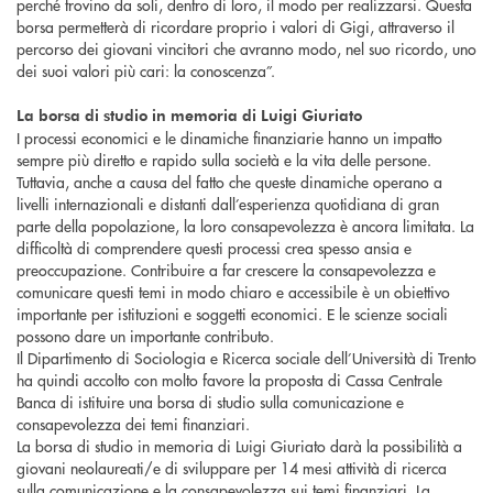
perché trovino da soli, dentro di loro, il modo per realizzarsi. Questa
borsa permetterà di ricordare proprio i valori di Gigi, attraverso il
percorso dei giovani vincitori che avranno modo, nel suo ricordo, uno
dei suoi valori più cari: la conoscenza”.
La borsa di studio in memoria di Luigi Giuriato
I processi economici e le dinamiche finanziarie hanno un impatto
sempre più diretto e rapido sulla società e la vita delle persone.
Tuttavia, anche a causa del fatto che queste dinamiche operano a
livelli internazionali e distanti dall’esperienza quotidiana di gran
parte della popolazione, la loro consapevolezza è ancora limitata. La
difficoltà di comprendere questi processi crea spesso ansia e
preoccupazione. Contribuire a far crescere la consapevolezza e
comunicare questi temi in modo chiaro e accessibile è un obiettivo
importante per istituzioni e soggetti economici. E le scienze sociali
possono dare un importante contributo.
Il Dipartimento di Sociologia e Ricerca sociale dell’Università di Trento
ha quindi accolto con molto favore la proposta di Cassa Centrale
Banca di istituire una borsa di studio sulla comunicazione e
consapevolezza dei temi finanziari.
La borsa di studio in memoria di Luigi Giuriato darà la possibilità a
giovani neolaureati/e di sviluppare per 14 mesi attività di ricerca
sulla comunicazione e la consapevolezza sui temi finanziari. La