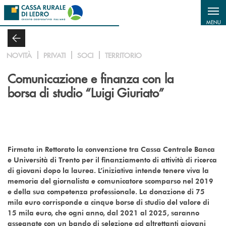
Salta al contenuto principale
MENU
NOVITÀ
PRIVATI
SOCI
TERRITORIO
Comunicazione e finanza con la
borsa di studio “Luigi Giuriato”
Firmata in Rettorato la convenzione tra Cassa Centrale Banca
e Università di Trento per il finanziamento di attività di ricerca
di giovani dopo la laurea. L’iniziativa intende tenere viva la
memoria del giornalista e comunicatore scomparso nel 2019
e della sua competenza professionale. La donazione di 75
mila euro corrisponde a cinque borse di studio del valore di
15 mila euro, che ogni anno, dal 2021 al 2025, saranno
assegnate con un bando di selezione ad altrettanti giovani