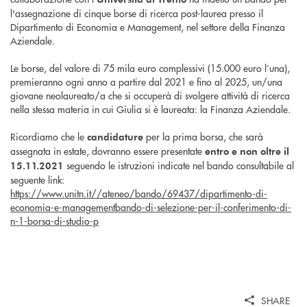
l'assegnazione di cinque borse di ricerca post-laurea presso il
Dipartimento di Economia e Management, nel settore della Finanza
Aziendale.
Le borse, del valore di 75 mila euro complessivi (15.000 euro l’una),
premieranno ogni anno a partire dal 2021 e fino al 2025, un/una
giovane neolaureato/a che si occuperà di svolgere attività di ricerca
nella stessa materia in cui Giulia si è laureata: la Finanza Aziendale.
Ricordiamo che le
per la prima borsa, che sarà
candidature
assegnata in estate, dovranno essere presentate
entro e non oltre il
seguendo le istruzioni indicate nel bando consultabile al
15.11.2021
seguente link:
https://www.unitn.it//ateneo/bando/69437/dipartimento-di-
economia-e-managementbando-di-selezione-per-il-conferimento-di-
n-1-borsa-di-studio-p
SHARE