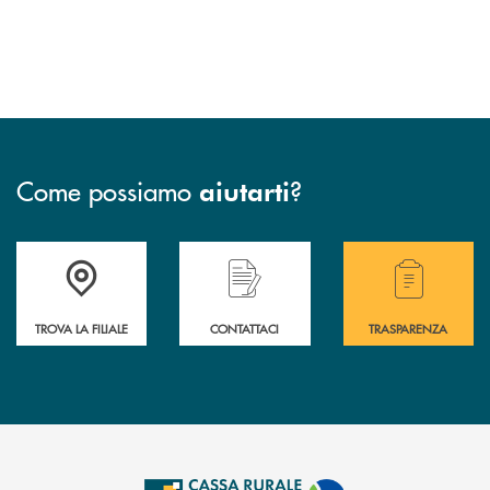
Come possiamo
?
aiutarti
Accedi all' elenco completo delle filiali .
Hai bisogno di assistenza immediata? Contatta
Hai bisogno di alcuni
TROVA LA FILIALE
CONTATTACI
TRASPARENZA