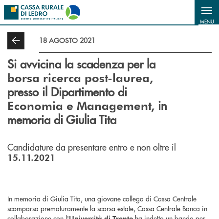
Salta al contenuto principale
MENU
18 AGOSTO 2021
Si avvicina la scadenza per la
borsa ricerca post-laurea,
presso il Dipartimento di
in
Economia e Management,
memoria di Giulia Tita
Candidature da presentare entro e non oltre il
15.11.2021
In memoria di Giulia Tita, una giovane collega di Cassa Centrale
scomparsa prematuramente la scorsa estate, Cassa Centrale Banca in
collaborazione con l'
ha indetto un bando per
Università di Trento