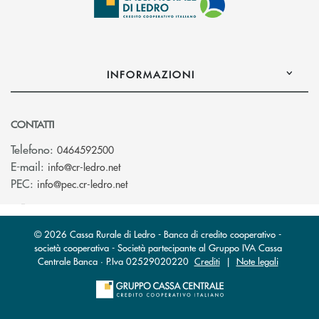
INFORMAZIONI
CONTATTI
Telefono:
0464592500
(si apre l’app di posta elettronica)
E-mail:
info@cr-ledro.net
(si apre l’app di posta elettronica)
PEC:
info@pec.cr-ledro.net
© 2026 Cassa Rurale di Ledro - Banca di credito cooperativo -
società cooperativa - Società partecipante al Gruppo IVA Cassa
Centrale Banca · P.Iva 02529020220
Crediti
|
Note legali