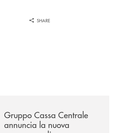
SHARE
/
il-prestito-personale-che-si-fa-in-due-per-te/
news/gruppo-cassa-centrale-annuncia-la-nuova-campagna-d
Gruppo Cassa Centrale
annuncia la nuova