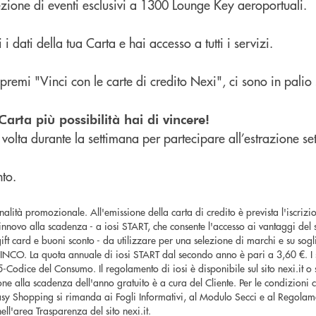
zione di eventi esclusivi a 1300 Lounge Key aeroportuali.
 i dati della tua Carta e hai accesso a tutti i servizi.
premi "Vinci con le carte di credito Nexi", ci sono in palio
Carta più possibilità hai di vincere!
volta durante la settimana per partecipare all’estrazione set
to.
alità promozionale. All'emissione della carta di credito è prevista l'iscriz
innovo alla scadenza - a iosi START, che consente l'accesso ai vantaggi del
ft card e buoni sconto - da utilizzare per una selezione di marchi e su sogl
INCO. La quota annuale di iosi START dal secondo anno è pari a 3,60 €. I s
-Codice del Consumo. Il regolamento di iosi è disponibile sul sito nexi.it 
ione alla scadenza dell'anno gratuito è a cura del Cliente. Per le condizioni c
sy Shopping si rimanda ai Fogli Informativi, al Modulo Secci e al Regolam
nell'area Trasparenza del sito nexi.it.