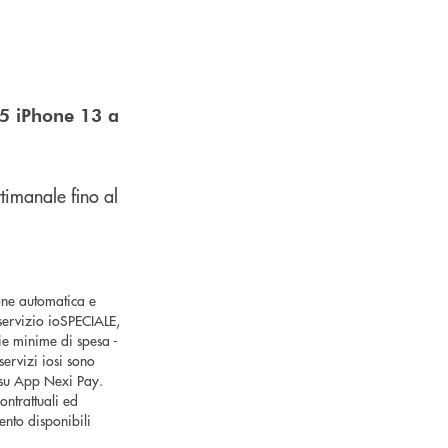
5 iPhone 13 a
timanale fino al
ione automatica e
 servizio ioSPECIALE,
ie minime di spesa -
ervizi iosi sono
o su App Nexi Pay.
ontrattuali ed
ento disponibili