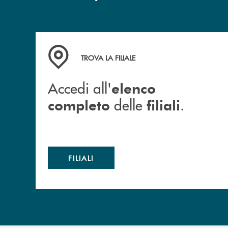
Accedi all' elenco completo delle filiali .
TROVA LA FILIALE
Accedi all'
elenco
delle
.
completo
filiali
FILIALI