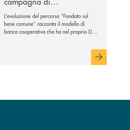
campagna di
comunicazione
L’evoluzione del percorso “Fondato sul
nazionale: “
Oggi si dice
bene comune” racconta il modello di
ESG. Per noi è fare la cosa
banca cooperativa che ha nel proprio DNA
giusta. Da sempre
”
la vicinanza alle persone e ai territori.