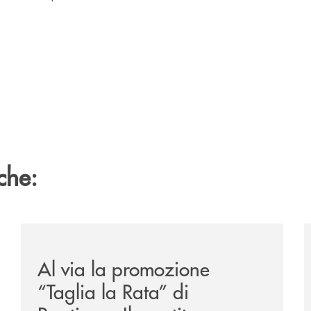
che:
-eurbank-il-progetto-di-bancomat-sulla-stablecoin-in-euro
/news/al-via-la-promozione-taglia-la-rata-di-prestipay-
/
Al via la promozione
“Taglia la Rata” di