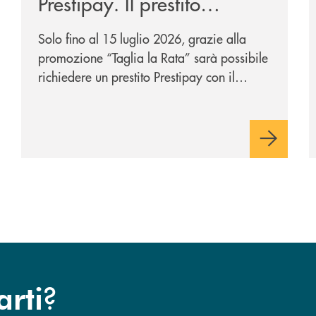
Prestipay. Il prestito
personale che si fa in due
Solo fino al 15 luglio 2026, grazie alla
per te!
promozione “Taglia la Rata” sarà possibile
richiedere un prestito Prestipay con il
vantaggio di una rata più leggera da metà
piano di rimborso.
?
arti