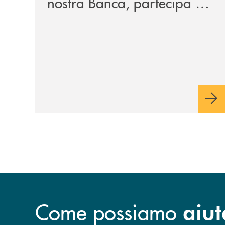
nostra Banca, partecipa a
EUR.BANK, il progetto di
BANCOMAT sulla
stablecoin in euro e sul
relativo ecosistema
Come possiamo
aiut