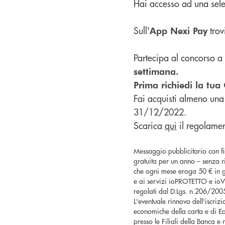
Hai accesso ad una sele
Sull'
trovi
App Nexi Pay
Partecipa al concorso a 
settimana.
Prima richiedi la tua 
Fai acquisti almeno una 
31/12/2022.
Scarica
qui
il regolamen
Messaggio pubblicitario con fin
gratuita per un anno – senza r
che ogni mese eroga 50 € in gi
e ai servizi ioPROTETTO e ioV
regolati dal D.Lgs. n.206/2005
L'eventuale rinnovo dell'iscriz
economiche della carta e di Ea
presso le Filiali della Banca e 