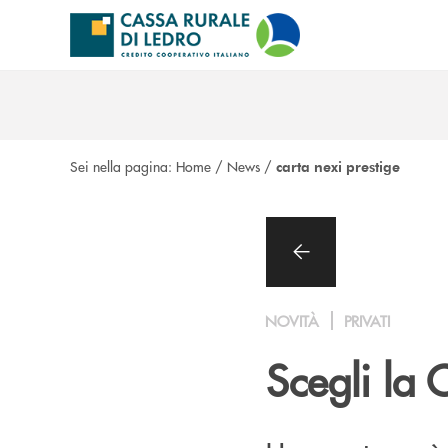
Salta al contenuto principale
Sei nella pagina:
Home
/
News
/
carta nexi prestige
NOVITÀ
PRIVATI
Scegli la 