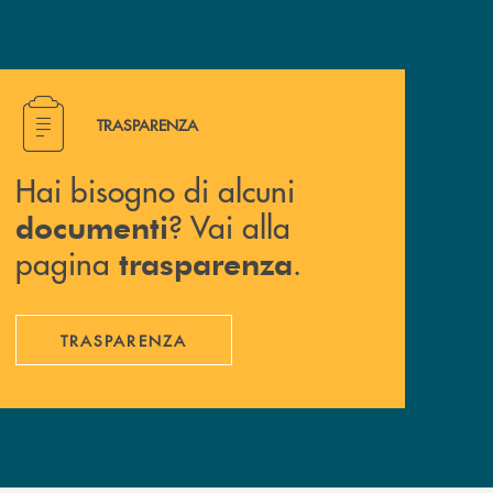
Hai bisogno di alcuni documenti ? Vai alla pagina traspa
TRASPARENZA
Hai bisogno di alcuni
? Vai alla
documenti
pagina
.
trasparenza
TRASPARENZA