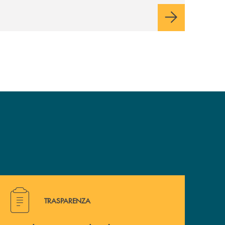
Hai bisogno di alcuni documenti ? Vai alla pagina traspa
TRASPARENZA