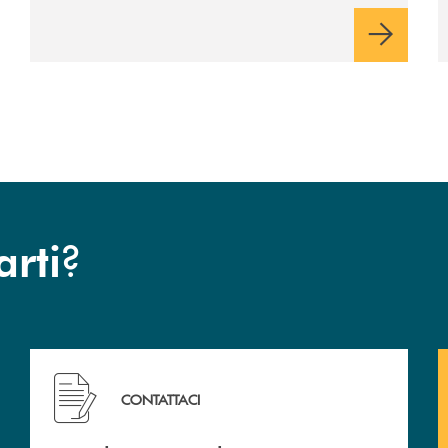
piano di rimborso.
?
arti
Hai bisogno di assistenza immediata? Contattaci .
CONTATTACI