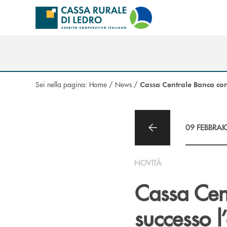
Salta al contenuto principale
Sei nella pagina:
Home
/
News
/
Cassa Centrale Banca con
09 FEBBRAI
NOVITÀ
Cassa Cen
successo 