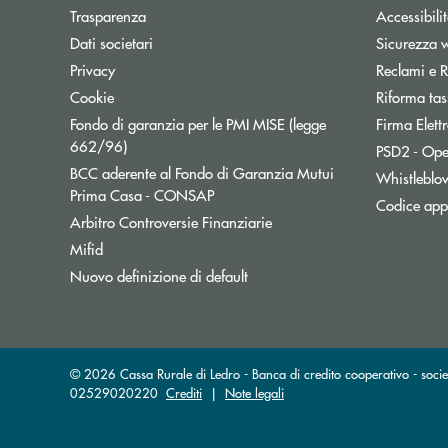
Trasparenza
Accessibili
Dati societari
Sicurezza 
Privacy
Reclami e R
Cookie
Riforma tas
Fondo di garanzia per le PMI MISE (legge
Firma Elet
Apre una nuova finestra
662/96)
PSD2 - Ope
BCC aderente al Fondo di Garanzia Mutui
Whistleblo
Apre una nuova finestra
Prima Casa - CONSAP
Codice appa
Apre una nuova finestra
Arbitro Controversie Finanziarie
Mifid
Nuovo definizione di default
© 2026 Cassa Rurale di Ledro - Banca di credito cooperativo - socie
02529020220
Crediti
|
Note legali