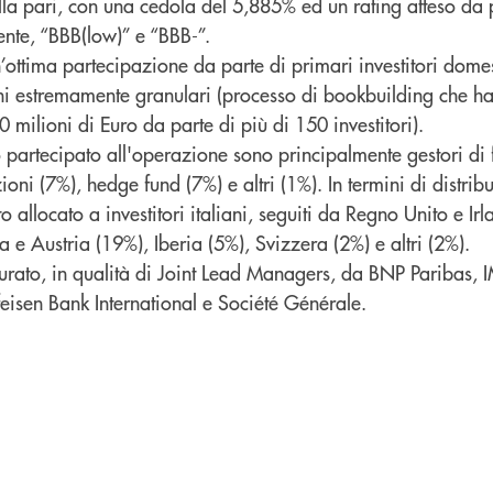
 alla pari, con una cedola del 5,885% ed un rating atteso da
mente, “BBB(low)” e “BBB-”.
’ottima partecipazione da parte di primari investitori domes
ini estremamente granulari (processo di bookbuilding che ha
milioni di Euro da parte di più di 150 investitori).
o partecipato all'operazione sono principalmente gestori di 
oni (7%), hedge fund (7%) e altri (1%). In termini di distrib
o allocato a investitori italiani, seguiti da Regno Unito e Ir
e Austria (19%), Iberia (5%), Svizzera (2%) e altri (2%).
curato, in qualità di Joint Lead Managers, da BNP Paribas, I
eisen Bank International e Société Générale.