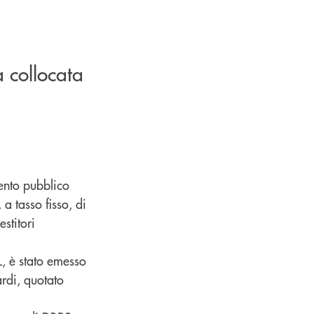
a collocata
ento pubblico
 a tasso fisso, di
stitori
L, è stato emesso
rdi, quotato