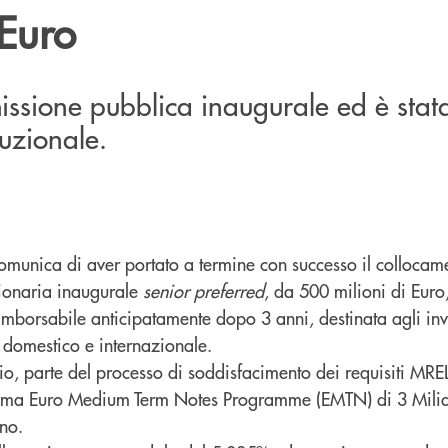
 Euro
emissione pubblica inaugurale ed è stat
tuzionale.
munica di aver portato a termine con successo il collocam
zionaria inaugurale
senior preferred
, da 500 milioni di Euro,
imborsabile anticipatamente dopo 3 anni, destinata agli inve
o domestico e internazionale.
rio, parte del processo di soddisfacimento dei requisiti MRE
mma Euro Medium Term Notes Programme (EMTN) di 3 Milia
ino.