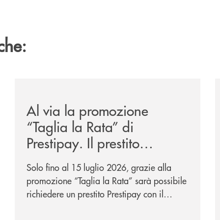
che:
-eurbank-il-progetto-di-bancomat-sulla-stablecoin-in-euro
/news/al-via-la-promozione-taglia-la-rata-di-prestipay-
/
Al via la promozione
“Taglia la Rata” di
Prestipay. Il prestito
personale che si fa in due
Solo fino al 15 luglio 2026, grazie alla
per te!
promozione “Taglia la Rata” sarà possibile
richiedere un prestito Prestipay con il
vantaggio di una rata più leggera da metà