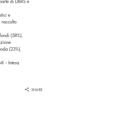
 parte di DBRS e
tici e
 raccolto
fondi (58%),
uzione
landa (23%),
MI – Intesa
SHARE