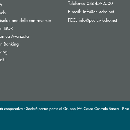
Telefono:
0464592500
tà
(si apre
E-mail:
info@cr-ledro.net
web
(si ap
PEC:
info@pec.cr-ledro.net
isoluzione delle controversie
Apre una nuova finestra
si IBOR
tronica Avanzata
Apre una nuova finestra
n Banking
wing
lti
tà cooperativa - Società partecipante al Gruppo IVA Cassa Centrale Banca · P.Iva