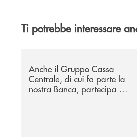
Ti potrebbe interessare an
/news/anche-il-gruppo-cassa-centrale-partecipa-a
Anche il Gruppo Cassa
Centrale, di cui fa parte la
nostra Banca, partecipa a
EUR.BANK, il progetto di
BANCOMAT sulla
stablecoin in euro e sul
relativo ecosistema