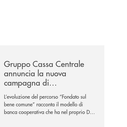
/
il-prestito-personale-che-si-fa-in-due-per-te/
news/gruppo-cassa-centrale-annuncia-la-nuova-campagna-d
Gruppo Cassa Centrale
annuncia la nuova
campagna di
comunicazione
L’evoluzione del percorso “Fondato sul
nazionale: “
Oggi si dice
bene comune” racconta il modello di
ESG. Per noi è fare la cosa
banca cooperativa che ha nel proprio DNA
giusta. Da sempre
”
la vicinanza alle persone e ai territori.