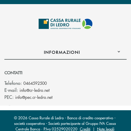
INFORMAZIONI
CONTATTI
Telefono:
0464592500
(si apre l’app di posta elettronica)
E-mail:
info@cr-ledro.net
(si apre l’app di posta elettronica)
PEC:
info@pec.cr-ledro.net
© 2026 Cassa Rurale di Ledro - Banca di credito cooperativo -
società cooperativa - Società partecipante al Gruppo IVA Cassa
Centrale Banca · P.Iva 02529020220
Crediti
|
Note legali