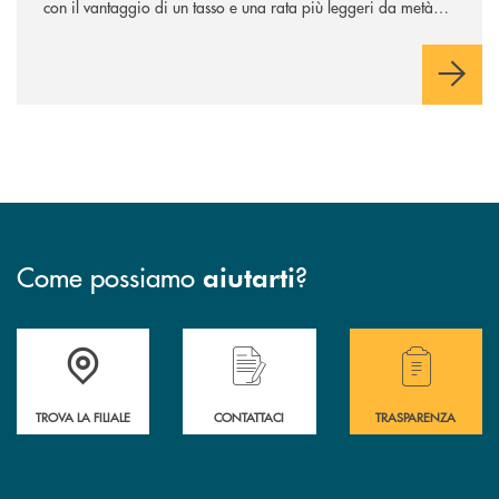
con il vantaggio di un tasso e una rata più leggeri da metà
piano di rimborso.
Come possiamo
?
aiutarti
Accedi all' elenco completo delle filiali .
Hai bisogno di assistenza immediata? Contatta
Hai bisogno di alcuni
TROVA LA FILIALE
CONTATTACI
TRASPARENZA