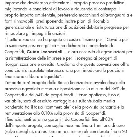
imprese che desiderano efficientare il proprio processo produttivo,
migliorando le condizioni di lavoro e riducendo al contempo il
proprio impatto ambientale, preferendo macchinari all’avanguardia e
fonti rinnovabili, predisponendo inoltre piani di ricambio
generazionale e ristrutturazione di posizioni debitorie pregresse per
rimodulare gli impegni finanziari.
“Il settore zootecnico ha pagato un costo altissimo per il Covid e per
la successiva crisi energetica – ha dichiarato il presidente di
Cooperfidi,
– e ora necessita di agevolazioni per
Guido Leonardelli
la ristrutturazione delle imprese e per il sostegno ai progetti di
riorganizzazione e crescita. Crediamo che questa convenzione offra
condizioni di assoluto interesse anche per rimodulare le posizioni
finanziarie e liberare liquidità”.
L’importo sarà erogato dalla Banca finanziatrice avvalendosi della
provvista agevolata messa a disposizione nella misura del 36% da
Cooperfidi e del 64% da propri fondi. Il tasso applicato, fisso o
variabile, sarà di assoluto vantaggio e risultante dalla media
ponderata tra il tasso “commerciale” della provvista bancaria e la
remunerazione allo 0,10% sulla provvista di Cooperfidi.
I finanziamenti saranno garantiti da Cooperfidi fino all’80%
dell’importo erogato, con soglia massima fino a 1 milione di euro
(salvo deroghe), da restituire in rate semestrali con durata fino a 20