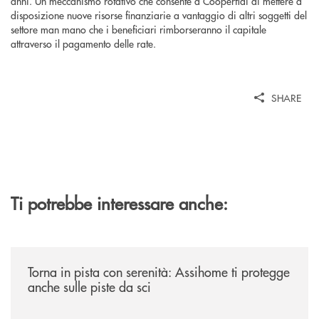
anni. Un meccanismo rotativo che consente a Cooperfidi di mettere a
disposizione nuove risorse finanziarie a vantaggio di altri soggetti del
settore man mano che i beneficiari rimborseranno il capitale
attraverso il pagamento delle rate.
SHARE
Ti potrebbe interessare anche:
/news/torna-in-pista-con-serenita-assihome-ti-protegge-anche-sulle-pist
Torna in pista con serenità: Assihome ti protegge
anche sulle piste da sci