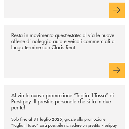
/news/resta-in-movimento-quest-estate/
Resta in movimento quest’estate: al via le nuove
offerte di noleggio auto e veicoli commerciali a
lungo termine con Claris Rent
/news/taglia-il-tasso-di-prestipay/
Al via la nuova promozione “Taglia il Tasso” di
Prestipay. Il prestito personale che si fa in due
per te!
Solo
, grazie alla promozione
fino al 31 luglio 2025
“Taglia il Tasso” sarà possibile richiedere un prestito Prestipay