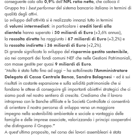
conseguente calo allo
dell’
, che colloca il
0,9%
NPL ratio netto
Gruppo tra i
best performer
del sistema bancario italiano in termini di
qualità degli attivi.
Lo sviluppo dell’attività si è realizzato innanzi tutto in termini
di
: in particolare i
volumi intermediati
crediti lordi alla
hanno superato i
(+3,6% annuo),
clientela
50 miliardi di Euro
la
ha raggiunto i
(+3,2%) e
raccolta diretta
67 miliardi di Euro
la
(+2,2%).
raccolta indiretta i 36 miliardi di Euro
Di grande significato lo sviluppo del
,
risparmio gestito sostenibile
sia nei comparti dei fondi comuni NEF che nelle Gestioni Patrimoniali,
con masse gestite per quasi
.
9 miliardi di Euro
“Molto è stato fatto fino ad oggi – ha sottolineato
l’Amministratore
,
– ed è sui
Delegato di Cassa Centrale Banca
Sandro Bolognesi
risultati in costante espansione e sulla solidità patrimoniale che si
fondano le attese di conseguire gli importanti obiettivi strategici che ci
siamo posti nel nostro sentiero di crescita. Crediamo che il lavoro
intrapreso con le Banche affiliate e le Società Controllate ci consentirà
di orientare il nostro percorso di sviluppo verso un maggiore
impegno nella sostenibilità ambientale e sociale a vantaggio delle
famiglie e delle imprese associate, valorizzando i principi cooperativi
che distinguono il Gruppo.
”
A quest’ultimo proposito, nel corso dei lavori assembleari è stata