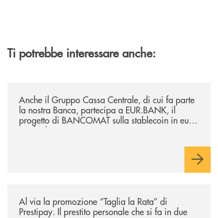
Ti potrebbe interessare anche:
/news/anche-il-gruppo-cassa-centrale-partecipa-a-eurbank-il-progetto-d
Anche il Gruppo Cassa Centrale, di cui fa parte
la nostra Banca, partecipa a EUR.BANK, il
progetto di BANCOMAT sulla stablecoin in euro
e sul relativo ecosistema
/news/al-via-la-promozione-taglia-la-rata-di-prestipay-il-prestito-perso
Al via la promozione “Taglia la Rata” di
Prestipay. Il prestito personale che si fa in due