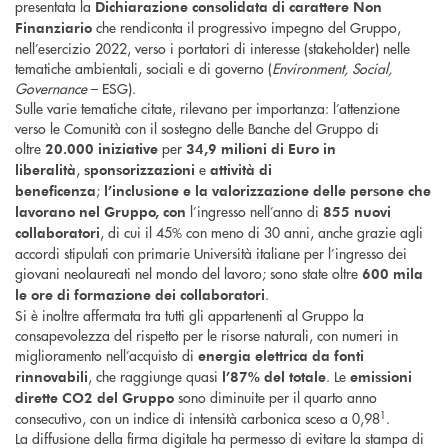
presentata la
Dichiarazione consolidata di carattere Non
che rendiconta il progressivo impegno del Gruppo,
Finanziario
nell’esercizio 2022, verso i portatori di interesse (stakeholder) nelle
tematiche ambientali, sociali e di governo (
Environment, Social,
Governance
– ESG).
Sulle varie tematiche citate, rilevano per importanza: l’attenzione
verso le Comunità con il sostegno delle Banche del Gruppo di
oltre
per
20.000 iniziative
34,9 milioni di Euro in
,
e
liberalità
sponsorizzazioni
attività di
;
beneficenza
l’inclusione e la valorizzazione
delle persone che
l’ingresso nell’anno di
lavorano nel Gruppo, con
855 nuovi
, di cui il 45% con meno di 30 anni, anche grazie agli
collaboratori
accordi stipulati con primarie Università italiane per l’ingresso dei
giovani neolaureati nel mondo del lavoro; sono state oltre
600 mila
.
le ore di formazione dei collaboratori
Si è inoltre affermata tra tutti gli appartenenti al Gruppo la
consapevolezza del rispetto per le risorse naturali, con numeri in
miglioramento nell’acquisto di
energia elettrica da fonti
, che raggiunge quasi
. Le
rinnovabili
l’87% del totale
emissioni
sono diminuite per il quarto anno
dirette CO2 del Gruppo
1
consecutivo, con un indice di intensità carbonica sceso a 0,98
.
La diffusione della firma digitale ha permesso di evitare la stampa di