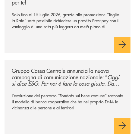
per te!
Solo fino al 15 luglio 2026, grazie alla promozione “Taglia
la Rata” sarà possibile richiedere un prestito Prestipay con il
vantaggio di una rata più leggera da metà piano di
rimborso.
/news/gruppo-cassa-centrale-annuncia-la-nuova-campagna-di-comunicaz
Gruppo Cassa Centrale annuncia la nuova
campagna di comunicazione nazionale: “
Oggi
si dice ESG. Per noi è fare la cosa giusta. Da
sempre
”
L’evoluzione del percorso “Fondato sul bene comune” racconta
il modello di banca cooperativa che ha nel proprio DNA la
vicinanza alle persone e ai territori.