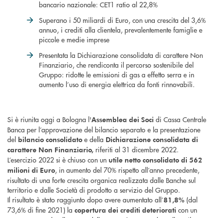
bancario nazionale: CET1 ratio al 22,8%
Superano i 50 miliardi di Euro, con una crescita del 3,6%
annuo, i crediti alla clientela, prevalentemente famiglie e
piccole e medie imprese
Presentata la Dichiarazione consolidata di carattere Non
Finanziario, che rendiconta il percorso sostenibile del
Gruppo: ridotte le emissioni di gas a effetto serra e in
aumento l’uso di energia elettrica da fonti rinnovabili.
Si è riunita oggi a Bologna l'
di Cassa Centrale
Assemblea
dei Soci
Banca per l’approvazione del bilancio separato e la presentazione
del
e della
bilancio consolidato
Dichiarazione consolidata di
riferiti al 31 dicembre 2022.
carattere Non Finanziario,
L’esercizio 2022 si è chiuso con un
utile netto consolidato di 562
, in aumento del 70% rispetto all’anno precedente,
milioni di Euro
risultato di una forte crescita organica realizzata dalle Banche sul
territorio e dalle Società di prodotto a servizio del Gruppo.
Il risultato è stato raggiunto dopo avere aumentato all’
(dal
81,8%
73,6% di fine 2021) la
con un
copertura dei crediti deteriorati