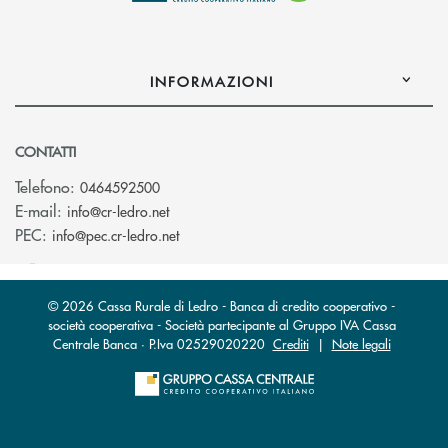
INFORMAZIONI
CONTATTI
Telefono:
0464592500
(si apre l’app di posta elettronica)
E-mail:
info@cr-ledro.net
(si apre l’app di posta elettronica)
PEC:
info@pec.cr-ledro.net
© 2026 Cassa Rurale di Ledro - Banca di credito cooperativo -
società cooperativa - Società partecipante al Gruppo IVA Cassa
Centrale Banca · P.Iva 02529020220
Crediti
|
Note legali