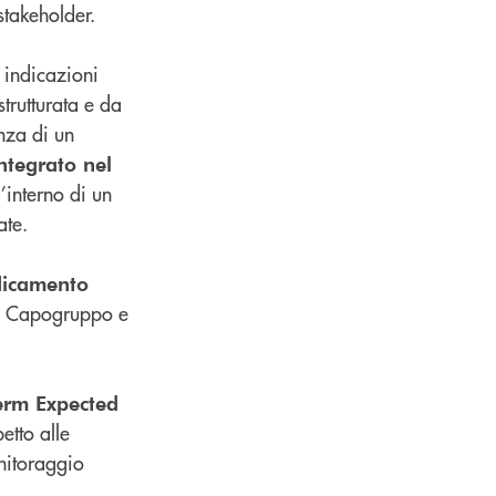
stakeholder.
e indicazioni
trutturata e da
nza di un
integrato nel
’interno di un
ate.
dicamento
a Capogruppo e
erm Expected
etto alle
onitoraggio