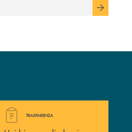
Hai bisogno di alcuni documenti ? Vai alla pagina traspa
TRASPARENZA