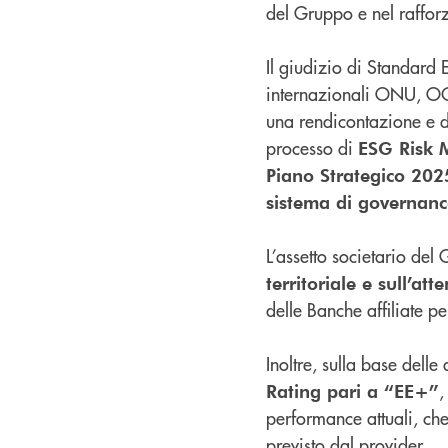
del Gruppo e nel raffor
Il giudizio di Standard 
internazionali ONU, OCS
una rendicontazione e d
processo di
ESG Risk 
Piano Strategico 20
sistema di governance
L’assetto societario de
territoriale e sull’at
delle Banche affiliate p
Inoltre, sulla base delle
,
Rating pari a “EE+”
performance attuali, ch
previsto dal provider.