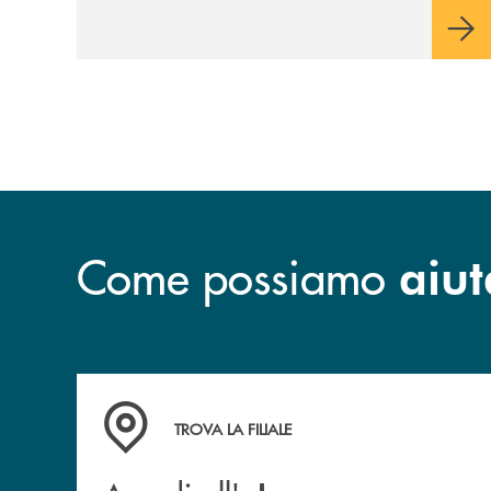
Come possiamo
aiut
Accedi all' elenco completo delle filiali .
TROVA LA FILIALE