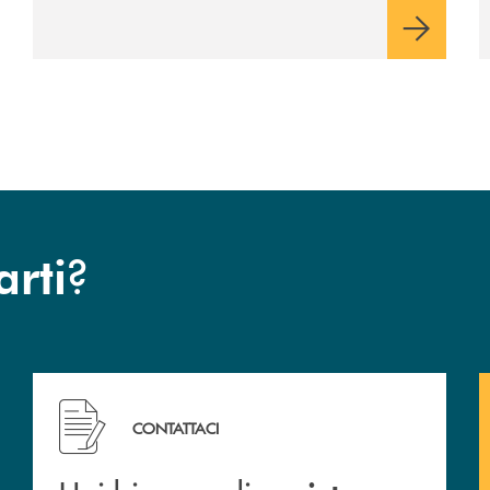
?
arti
Hai bisogno di assistenza immediata? Contattaci .
CONTATTACI