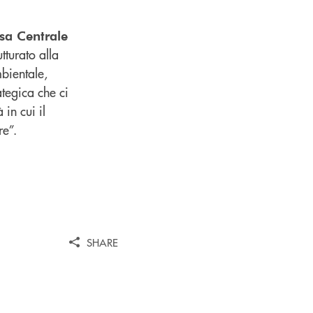
ssa Centrale
tturato alla
mbientale,
ategica che ci
in cui il
re”.
SHARE