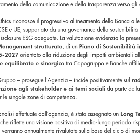
zamento della comunicazione e della trasparenza verso gli 
Ethics riconosce il progressivo allineamento della Banca all
E e UE, supportato da una governance della sostenibilità s
isclosure ESG adeguate. La valutazione evidenzia la prese
, di un
Management strutturato
Piano di Sostenibilità 
orientato alla riduzione degli impatti ambientali all
25-2027
tra Capogruppo e Banche affili
 equilibrato e sinergico
l Gruppo – prosegue l’Agenzia – incide positivamente sul
ra
da parte dell
tenzione agli stakeholder e ai temi sociali
er le singole zone di competenza.
 analisi effettuate dall’agenzia, è stato assegnato un
Long T
 che riflette una visione positiva di medio-lungo periodo risp
e verranno annualmente rivalutate sulla base del ciclo di m