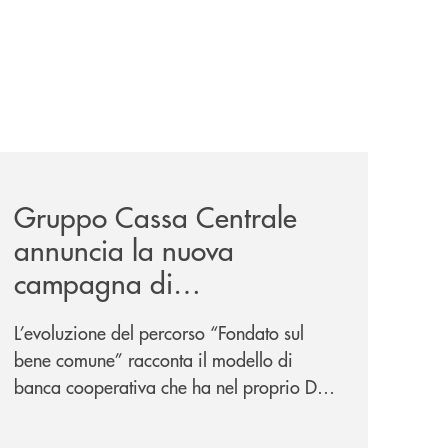
/
il-prestito-personale-che-si-fa-in-due-per-te/
news/gruppo-cassa-centrale-annuncia-la-nuova-campagna-d
Gruppo Cassa Centrale
annuncia la nuova
campagna di
comunicazione
L’evoluzione del percorso “Fondato sul
nazionale: “
Oggi si dice
bene comune” racconta il modello di
ESG. Per noi è fare la cosa
banca cooperativa che ha nel proprio DNA
giusta. Da sempre
”
la vicinanza alle persone e ai territori.