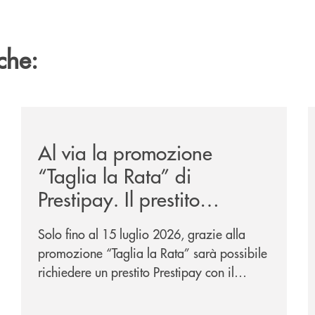
che:
-eurbank-il-progetto-di-bancomat-sulla-stablecoin-in-euro
/news/al-via-la-promozione-taglia-la-rata-di-prestipay-
/
Al via la promozione
“Taglia la Rata” di
Prestipay. Il prestito
personale che si fa in due
Solo fino al 15 luglio 2026, grazie alla
per te!
promozione “Taglia la Rata” sarà possibile
richiedere un prestito Prestipay con il
vantaggio di una rata più leggera da metà
piano di rimborso.