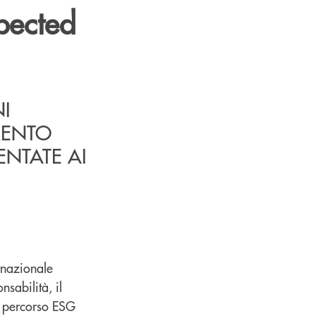
xpected
I
AMENTO
ENTATE AI
rnazionale
nsabilità, il
l percorso ESG