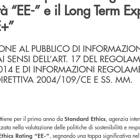
ità “EE-” e il Long Term E
E+”
NE AL PUBBLICO DI INFORMAZION
 AI SENSI DELL’ART. 17 DEL REGOL
2014 E DI INFORMAZIONI REGOLAM
DIRETTIVA 2004/109/CE E SS. MM.
ttiene per il primo anno da
, agenzia inte
Standard Ethics
ata nella valutazione delle politiche di sostenibilità e respo
, segnando una tappa significativa ne
thics Rating “EE-”