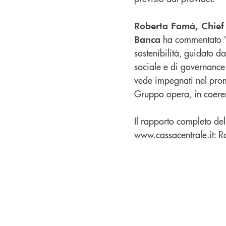
Roberta Famà, Chief 
ha commentato “È 
Banca
sostenibilità, guidato da
sociale e di governance.
vede impegnati nel promu
Gruppo opera, in coerenz
Il rapporto completo dell
www.cassacentrale.it
: R