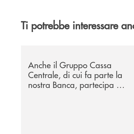
Ti potrebbe interessare an
/news/anche-il-gruppo-cassa-centrale-partecipa-a
Anche il Gruppo Cassa
Centrale, di cui fa parte la
nostra Banca, partecipa a
EUR.BANK, il progetto di
BANCOMAT sulla
stablecoin in euro e sul
relativo ecosistema