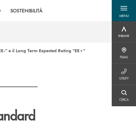
O
SOSTENIBILITÀ
MENU
menu destra
INBANK
INBANK
“EE-” e il Long Term Expected Rating “EE+”
FILIALI
FILIALI
UTILITY
UTILITY
CERCA
CERCA
tandard