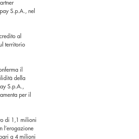
artner
ipay S.p.A., nel
credito al
l territorio
conferma il
lidità della
pay S.p.A.,
damenta per il
to di 1,1 milioni
on l’erogazione
pari a 4 milioni