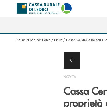
Salta al contenuto principale
Sei nella pagina:
Home
/
News
/
Cassa Centrale Banca rilev
NOVITÀ
Cassa Cent
proprietà 