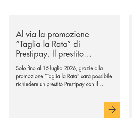
-eurbank-il-progetto-di-bancomat-sulla-stablecoin-in-euro
/news/al-via-la-promozione-taglia-la-rata-di-prestipay-
/
Al via la promozione
“Taglia la Rata” di
Prestipay. Il prestito
personale che si fa in due
Solo fino al 15 luglio 2026, grazie alla
per te!
promozione “Taglia la Rata” sarà possibile
richiedere un prestito Prestipay con il
vantaggio di una rata più leggera da metà
piano di rimborso.