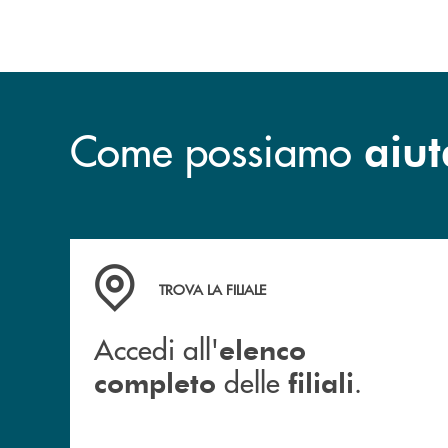
Come possiamo
aiut
Accedi all' elenco completo delle filiali .
TROVA LA FILIALE
Accedi all'
elenco
delle
.
completo
filiali