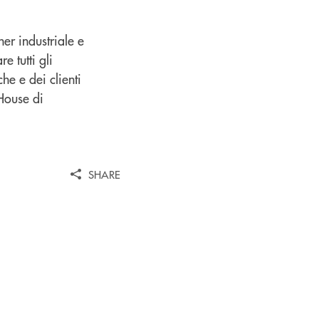
ner industriale e
e tutti gli
he e dei clienti
House di
SHARE