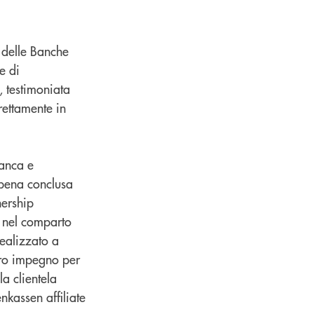
i delle Banche
e di
, testimoniata
rettamente in
anca e
ppena conclusa
nership
o nel comparto
realizzato a
stro impegno per
la clientela
enkassen affiliate