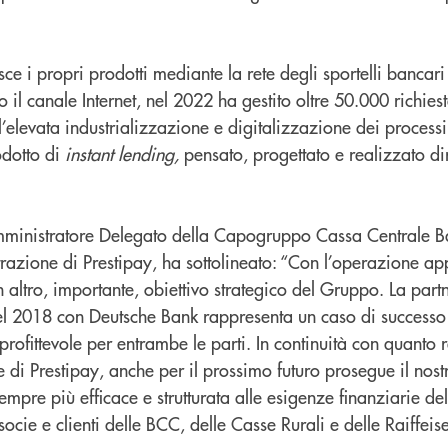
sce i propri prodotti mediante la rete degli sportelli bancar
 il canale Internet, nel 2022 ha gestito oltre 50.000 richiest
’elevata industrializzazione e digitalizzazione dei processi
odotto di
instant lending,
pensato, progettato e realizzato di
mministratore Delegato della Capogruppo Cassa Centrale B
razione di Prestipay, ha sottolineato: “Con l’operazione a
altro, importante, obiettivo strategico del Gruppo. La part
a nel 2018 con Deutsche Bank rappresenta un caso di success
profittevole per entrambe le parti. In continuità con quanto 
ne di Prestipay, anche per il prossimo futuro prosegue il no
mpre più efficace e strutturata alle esigenze finanziarie del
socie e clienti delle BCC, delle Casse Rurali e delle Raiffeis