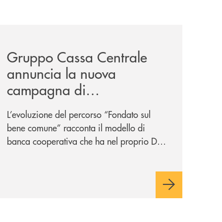
/
il-prestito-personale-che-si-fa-in-due-per-te/
news/gruppo-cassa-centrale-annuncia-la-nuova-campagna-d
Gruppo Cassa Centrale
annuncia la nuova
campagna di
comunicazione
L’evoluzione del percorso “Fondato sul
nazionale: “
Oggi si dice
bene comune” racconta il modello di
ESG. Per noi è fare la cosa
banca cooperativa che ha nel proprio DNA
giusta. Da sempre
”
la vicinanza alle persone e ai territori.