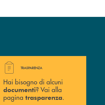
Hai bisogno di alcuni documenti ? Vai alla pagina traspa
TRASPARENZA
Hai bisogno di alcuni
? Vai alla
documenti
pagina
.
trasparenza