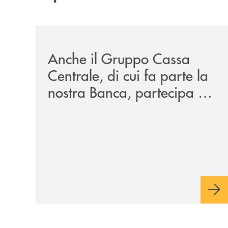
/news/anche-il-gruppo-cassa-centrale-partecipa-a
Anche il Gruppo Cassa
Centrale, di cui fa parte la
nostra Banca, partecipa a
EUR.BANK, il progetto di
BANCOMAT sulla
stablecoin in euro e sul
relativo ecosistema