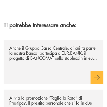
Ti potrebbe interessare anche:
/news/anche-il-gruppo-cassa-centrale-partecipa-a-eurbank-il-progetto-d
Anche il Gruppo Cassa Centrale, di cui fa parte
la nostra Banca, partecipa a EUR.BANK, il
progetto di BANCOMAT sulla stablecoin in euro
e sul relativo ecosistema
/news/al-via-la-promozione-taglia-la-rata-di-prestipay-il-prestito-perso
Al via la promozione “Taglia la Rata” di
Prestipay. Il prestito personale che si fa in due