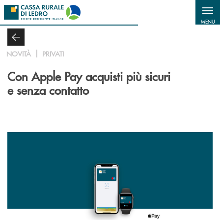
Salta al contenuto principale
MENU
NOVITÀ
PRIVATI
Con Apple Pay acquisti più sicuri
e senza contatto