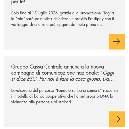
per te!
Solo fino al 15 luglio 2026, grazie alla promozione “Taglia
la Rata” sarà possibile richiedere un prestito Prestipay con il
vantaggio di una rata più leggera da metà piano di
rimborso.
/news/gruppo-cassa-centrale-annuncia-la-nuova-campagna-di-comunicaz
Gruppo Cassa Centrale annuncia la nuova
campagna di comunicazione nazionale: “
Oggi
si dice ESG. Per noi è fare la cosa giusta. Da
sempre
”
L’evoluzione del percorso “Fondato sul bene comune” racconta
il modello di banca cooperativa che ha nel proprio DNA la
vicinanza alle persone e ai territori.