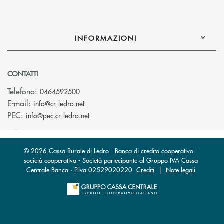
INFORMAZIONI
CONTATTI
Telefono:
0464592500
(si apre l’app di posta elettronica)
E-mail:
info@cr-ledro.net
(si apre l’app di posta elettronica)
PEC:
info@pec.cr-ledro.net
© 2026 Cassa Rurale di Ledro - Banca di credito cooperativo -
società cooperativa - Società partecipante al Gruppo IVA Cassa
Centrale Banca · P.Iva 02529020220
Crediti
|
Note legali