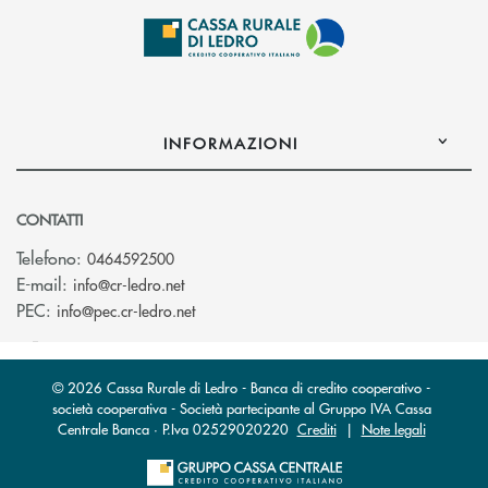
INFORMAZIONI
CONTATTI
Telefono:
0464592500
(si apre l’app di posta elettronica)
E-mail:
info@cr-ledro.net
(si apre l’app di posta elettronica)
PEC:
info@pec.cr-ledro.net
© 2026 Cassa Rurale di Ledro - Banca di credito cooperativo -
società cooperativa - Società partecipante al Gruppo IVA Cassa
Centrale Banca · P.Iva 02529020220
Crediti
|
Note legali