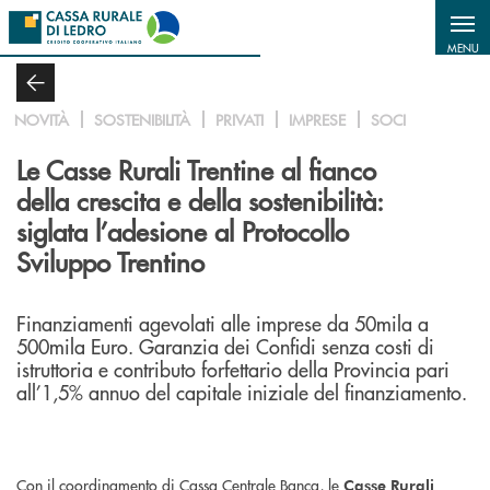
Salta al contenuto principale
MENU
NOVITÀ
SOSTENIBILITÀ
PRIVATI
IMPRESE
SOCI
Le Casse Rurali Trentine al fianco
della crescita e della sostenibilità:
siglata l’adesione al Protocollo
Sviluppo Trentino
Finanziamenti agevolati alle imprese da 50mila a
500mila Euro. Garanzia dei Confidi senza costi di
istruttoria e contributo forfettario della Provincia pari
all’1,5% annuo del capitale iniziale del finanziamento.
Con il coordinamento di Cassa Centrale Banca, le
Casse Rurali