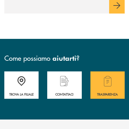
Come possiamo
?
aiutarti
Accedi all' elenco completo delle filiali .
Hai bisogno di assistenza immediata? Contatta
Hai bisogno di alcuni
TROVA LA FILIALE
CONTATTACI
TRASPARENZA