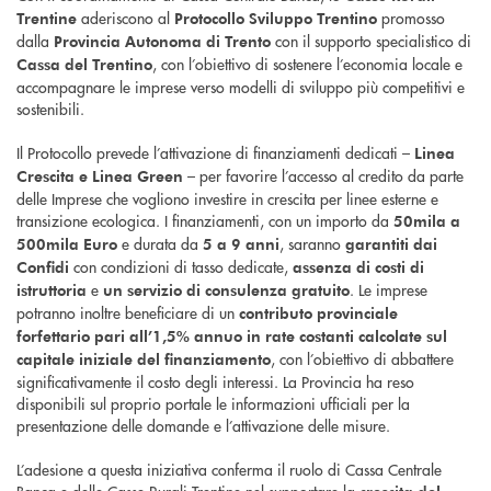
aderiscono al
promosso
Trentine
Protocollo Sviluppo Trentino
dalla
con il supporto specialistico di
Provincia Autonoma di Trento
, con l’obiettivo di sostenere l’economia locale e
Cassa del Trentino
accompagnare le imprese verso modelli di sviluppo più competitivi e
sostenibili.
Il Protocollo prevede l’attivazione di finanziamenti dedicati –
Linea
– per favorire l’accesso al credito da parte
Crescita e Linea Green
delle Imprese che vogliono investire in crescita per linee esterne e
transizione ecologica. I finanziamenti, con un importo da
50mila a
e durata da
, saranno
500mila Euro
5 a 9 anni
garantiti dai
con condizioni di tasso dedicate,
Confidi
assenza di costi di
e
. Le imprese
istruttoria
un servizio di consulenza gratuito
potranno inoltre beneficiare di un
contributo provinciale
forfettario
pari all’1,5% annuo in rate costanti calcolate sul
, con l’obiettivo di abbattere
capitale iniziale del finanziamento
significativamente il costo degli interessi. La Provincia ha reso
disponibili sul proprio portale le informazioni ufficiali per la
presentazione delle domande e l’attivazione delle misure.
L’adesione a questa iniziativa conferma il ruolo di Cassa Centrale