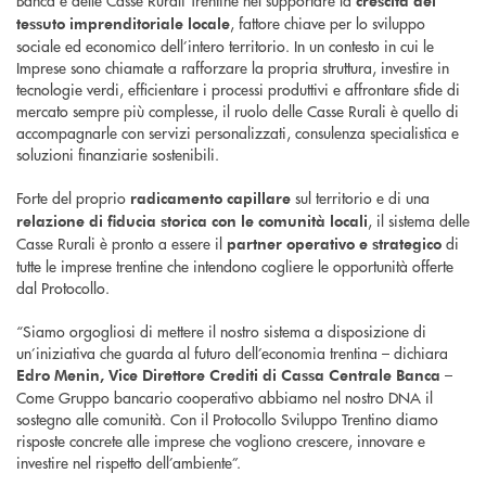
Banca e delle Casse Rurali Trentine nel supportare la
crescita del
, fattore chiave per lo sviluppo
tessuto imprenditoriale locale
sociale ed economico dell’intero territorio. In un contesto in cui le
Imprese sono chiamate a rafforzare la propria struttura, investire in
tecnologie verdi, efficientare i processi produttivi e affrontare sfide di
mercato sempre più complesse, il ruolo delle Casse Rurali è quello di
accompagnarle con servizi personalizzati, consulenza specialistica e
soluzioni finanziarie sostenibili.
Forte del proprio
sul territorio e di una
radicamento capillare
, il sistema delle
relazione di fiducia storica con le comunità locali
Casse Rurali è pronto a essere il
di
partner operativo e strategico
tutte le imprese trentine che intendono cogliere le opportunità offerte
dal Protocollo.
“Siamo orgogliosi di mettere il nostro sistema a disposizione di
un’iniziativa che guarda al futuro dell’economia trentina – dichiara
–
Edro Menin, Vice Direttore Crediti di Cassa Centrale Banca
Come Gruppo bancario cooperativo abbiamo nel nostro DNA il
sostegno alle comunità. Con il Protocollo Sviluppo Trentino diamo
risposte concrete alle imprese che vogliono crescere, innovare e
investire nel rispetto dell’ambiente”.