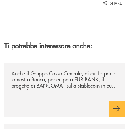
SHARE
Ti potrebbe interessare anche:
/news/anche-il-gruppo-cassa-centrale-partecipa-a-eurbank-il-progetto-d
Anche il Gruppo Cassa Centrale, di cui fa parte
la nostra Banca, partecipa a EUR.BANK, il
progetto di BANCOMAT sulla stablecoin in euro
e sul relativo ecosistema
/news/al-via-la-promozione-taglia-la-rata-di-prestipay-il-prestito-perso