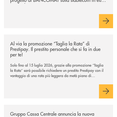
e sul relativo ecosistema
/news/al-via-la-promozione-taglia-la-rata-di-prestipay-il-prestito-perso
Al via la promozione “Taglia la Rata” di
Prestipay. Il prestito personale che si fa in due
per te!
Solo fino al 15 luglio 2026, grazie alla promozione “Taglia
la Rata” sarà possibile richiedere un prestito Prestipay con il
vantaggio di una rata più leggera da metà piano di
rimborso.
/news/gruppo-cassa-centrale-annuncia-la-nuova-campagna-di-comunicaz
Gruppo Cassa Centrale annuncia la nuova