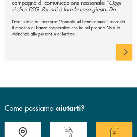
campagna di comunicazione nazionale: “
Oggi
si dice ESG. Per noi è fare la cosa giusta. Da
sempre
”
L’evoluzione del percorso “Fondato sul bene comune” racconta
il modello di banca cooperativa che ha nel proprio DNA la
vicinanza alle persone e ai territori.
Come possiamo
?
aiutarti
Accedi all' elenco completo delle filiali .
Hai bisogno di assistenza immediata? Contatta
Hai bisogno di alcuni