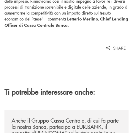
delle imprese. Rinnoviamo così il nostro impegno a favorire i diversi
processi di transizione sostenibile e digitale delle aziende, in grado di
aumentarne la competitività con un impatto diretto sul tessuto
economico del Paese” – commenta
Letterio Merlino, Chief Lending
.
Officer di Cassa Centrale Banca
SHARE
Ti potrebbe interessare anche:
/news/anche-il-gruppo-cassa-centrale-partecipa-a-eurbank-il-progetto-d
Anche il Gruppo Cassa Centrale, di cui fa parte
la nostra Banca, partecipa a EUR.BANK, il
progetto di BANCOMAT sulla stablecoin in euro