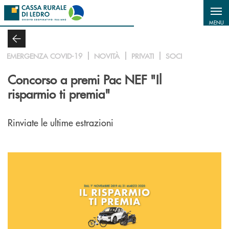
Salta al contenuto principale
MENU
EMERGENZA COVID-19
NOVITÀ
PRIVATI
SOCI
Concorso a premi Pac NEF "Il
risparmio ti premia"
Rinviate le ultime estrazioni