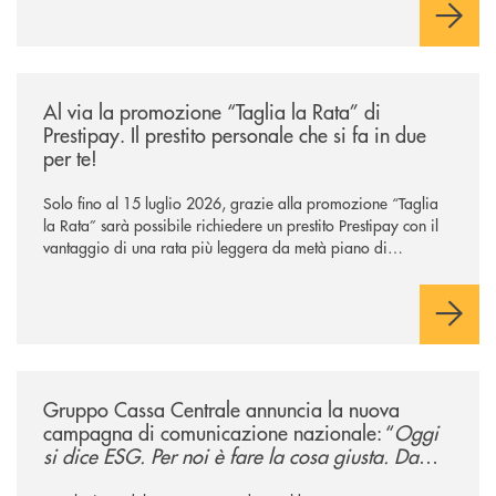
/news/al-via-la-promozione-taglia-la-rata-di-prestipay-il-prestito-perso
Al via la promozione “Taglia la Rata” di
Prestipay. Il prestito personale che si fa in due
per te!
Solo fino al 15 luglio 2026, grazie alla promozione “Taglia
la Rata” sarà possibile richiedere un prestito Prestipay con il
vantaggio di una rata più leggera da metà piano di
rimborso.
/news/gruppo-cassa-centrale-annuncia-la-nuova-campagna-di-comunicaz
Gruppo Cassa Centrale annuncia la nuova
campagna di comunicazione nazionale: “
Oggi
si dice ESG. Per noi è fare la cosa giusta. Da
sempre
”