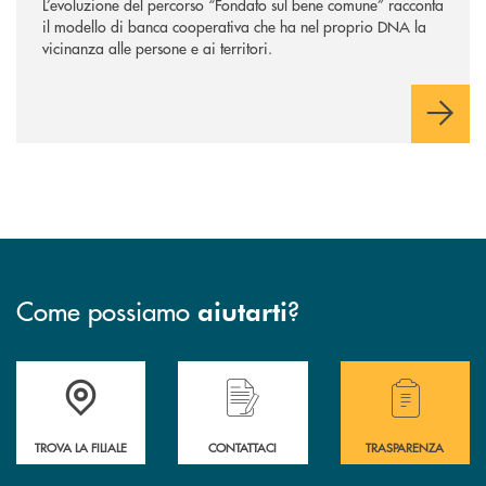
L’evoluzione del percorso “Fondato sul bene comune” racconta
il modello di banca cooperativa che ha nel proprio DNA la
vicinanza alle persone e ai territori.
Come possiamo
?
aiutarti
Accedi all' elenco completo delle filiali .
Hai bisogno di assistenza immediata? Contatta
Hai bisogno di alcuni
TROVA LA FILIALE
CONTATTACI
TRASPARENZA