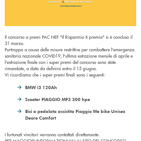
Il concorso a premi PAC NEF "Il Risparmio ti premia" si è concluso il
31 marzo.
Purtroppo a causa delle misure restrittive per combattere l'emergenza
sanitaria nazionale COVID19, l'ultima estrazione mensile di aprile e
l'estrazione finale con i super premi del concorso sono state
rimandate, a data da definirsi entro il 15 giugno.
Vi ricordiamo che i super premi finali sono i seguenti:
BMW i3 120Ah
Scooter PIAGGIO MP3 300 hpe
Bici a pedalata assistita Piaggio We bike Unisex
Deore Comfort
I fortunati vincitori verranno contattati direttamente.
PER MAGGIORI INFORMAZIONI VAI AL
SITO DEL CONCORSO