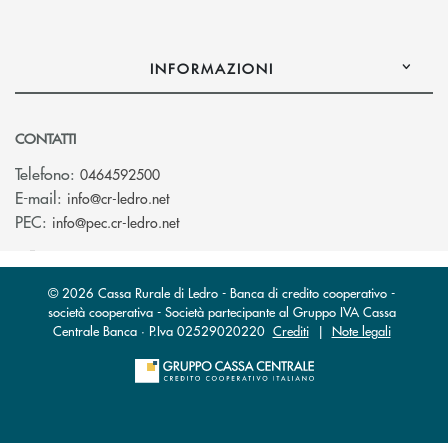
INFORMAZIONI
CONTATTI
Telefono:
0464592500
(si apre l’app di posta elettronica)
E-mail:
info@cr-ledro.net
(si apre l’app di posta elettronica)
PEC:
info@pec.cr-ledro.net
© 2026 Cassa Rurale di Ledro - Banca di credito cooperativo -
società cooperativa - Società partecipante al Gruppo IVA Cassa
Centrale Banca · P.Iva 02529020220
Crediti
|
Note legali