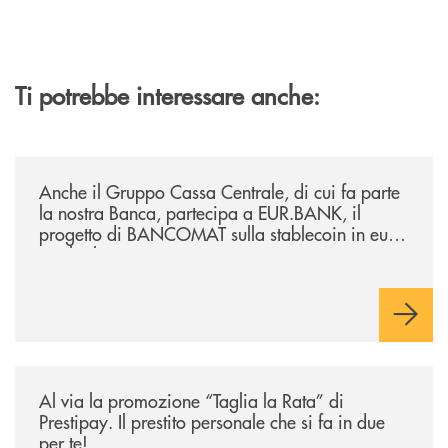
Ti potrebbe interessare anche:
/news/anche-il-gruppo-cassa-centrale-partecipa-a-eurbank-il-progetto-d
Anche il Gruppo Cassa Centrale, di cui fa parte
la nostra Banca, partecipa a EUR.BANK, il
progetto di BANCOMAT sulla stablecoin in euro
e sul relativo ecosistema
/news/al-via-la-promozione-taglia-la-rata-di-prestipay-il-prestito-perso
Al via la promozione “Taglia la Rata” di
Prestipay. Il prestito personale che si fa in due
per te!