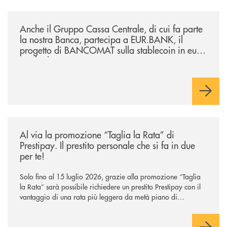
/news/anche-il-gruppo-cassa-centrale-partecipa-a-eurbank-il-progetto-d
Anche il Gruppo Cassa Centrale, di cui fa parte
la nostra Banca, partecipa a EUR.BANK, il
progetto di BANCOMAT sulla stablecoin in euro
e sul relativo ecosistema
/news/al-via-la-promozione-taglia-la-rata-di-prestipay-il-prestito-perso
Al via la promozione “Taglia la Rata” di
Prestipay. Il prestito personale che si fa in due
per te!
Solo fino al 15 luglio 2026, grazie alla promozione “Taglia
la Rata” sarà possibile richiedere un prestito Prestipay con il
vantaggio di una rata più leggera da metà piano di
rimborso.