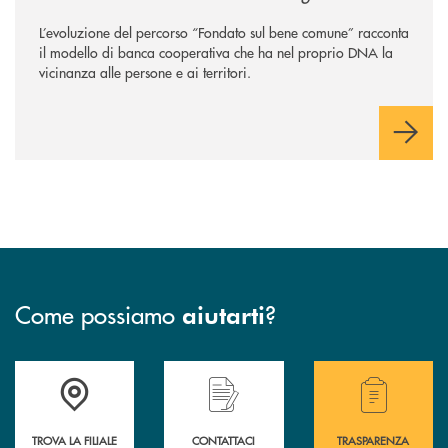
sempre
”
L’evoluzione del percorso “Fondato sul bene comune” racconta
il modello di banca cooperativa che ha nel proprio DNA la
vicinanza alle persone e ai territori.
Come possiamo
?
aiutarti
Accedi all' elenco completo delle filiali .
Hai bisogno di assistenza immediata? Contatta
Hai bisogno di alcuni
TROVA LA FILIALE
CONTATTACI
TRASPARENZA