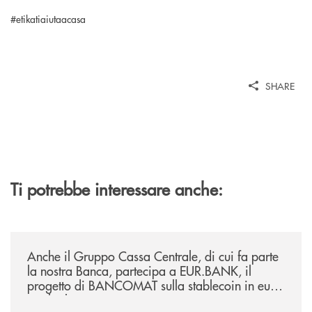
#etikatiaiutaacasa
SHARE
Ti potrebbe interessare anche:
/news/anche-il-gruppo-cassa-centrale-partecipa-a-eurbank-il-progetto-d
Anche il Gruppo Cassa Centrale, di cui fa parte
la nostra Banca, partecipa a EUR.BANK, il
progetto di BANCOMAT sulla stablecoin in euro
e sul relativo ecosistema