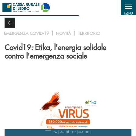
Salta al contenuto principale
MENU
EMERGENZA COVID-19
NOVITÀ
TERRITORIO
Covid19: Etika, l'energia solidale
contro l'emergenza sociale