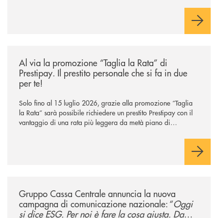
/news/al-via-la-promozione-taglia-la-rata-di-prestipay-il-prestito-perso
Al via la promozione “Taglia la Rata” di
Prestipay. Il prestito personale che si fa in due
per te!
Solo fino al 15 luglio 2026, grazie alla promozione “Taglia
la Rata” sarà possibile richiedere un prestito Prestipay con il
vantaggio di una rata più leggera da metà piano di
rimborso.
/news/gruppo-cassa-centrale-annuncia-la-nuova-campagna-di-comunicaz
Gruppo Cassa Centrale annuncia la nuova
campagna di comunicazione nazionale: “
Oggi
si dice ESG. Per noi è fare la cosa giusta. Da