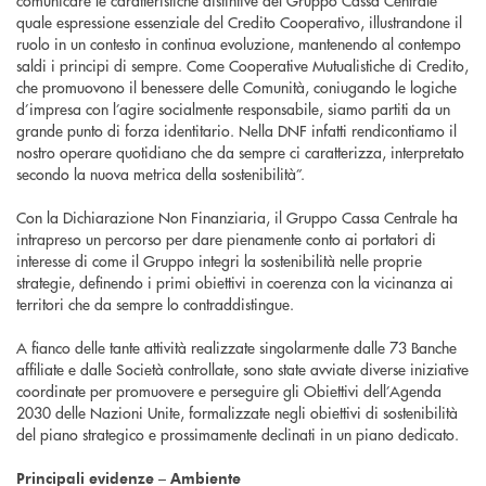
comunicare le caratteristiche distintive del Gruppo Cassa Centrale
quale espressione essenziale del Credito Cooperativo, illustrandone il
ruolo in un contesto in continua evoluzione, mantenendo al contempo
saldi i principi di sempre. Come Cooperative Mutualistiche di Credito,
che promuovono il benessere delle Comunità, coniugando le logiche
d’impresa con l’agire socialmente responsabile, siamo partiti da un
grande punto di forza identitario. Nella DNF infatti rendicontiamo il
nostro operare quotidiano che da sempre ci caratterizza, interpretato
secondo la nuova metrica della sostenibilità”.
Con la Dichiarazione Non Finanziaria, il Gruppo Cassa Centrale ha
intrapreso un percorso per dare pienamente conto ai portatori di
interesse di come il Gruppo integri la sostenibilità nelle proprie
strategie, definendo i primi obiettivi in coerenza con la vicinanza ai
territori che da sempre lo contraddistingue.
A fianco delle tante attività realizzate singolarmente dalle 73 Banche
affiliate e dalle Società controllate, sono state avviate diverse iniziative
coordinate per promuovere e perseguire gli Obiettivi dell’Agenda
2030 delle Nazioni Unite, formalizzate negli obiettivi di sostenibilità
del piano strategico e prossimamente declinati in un piano dedicato.
Principali evidenze – Ambiente