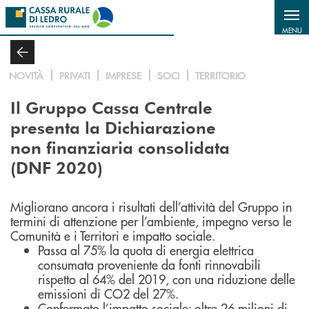
Salta al contenuto principale
MENU
NOVITÀ
PRIVATI
IMPRESE
SOCI
TERRITORIO
Il Gruppo Cassa Centrale
presenta la Dichiarazione
non finanziaria consolidata
(DNF 2020)
Migliorano ancora i risultati dell’attività del Gruppo in
termini di attenzione per l’ambiente, impegno verso le
Comunità e i Territori e impatto sociale.
Passa al 75% la quota di energia elettrica
consumata proveniente da fonti rinnovabili
rispetto al 64% del 2019, con una riduzione delle
emissioni di CO2 del 27%.
Confermato l’impatto sociale: oltre 26 milioni di