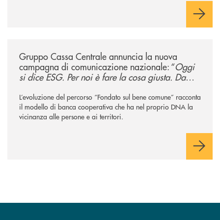
/news/gruppo-cassa-centrale-annuncia-la-nuova-campagna-di-comunicaz
Gruppo Cassa Centrale annuncia la nuova
campagna di comunicazione nazionale: “
Oggi
si dice ESG. Per noi è fare la cosa giusta. Da
sempre
”
L’evoluzione del percorso “Fondato sul bene comune” racconta
il modello di banca cooperativa che ha nel proprio DNA la
vicinanza alle persone e ai territori.