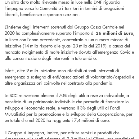
Un altro dato molto rilevante messo in luce nella DNF riguarda
l’impegno verso le Comunità e i Territori in termini di erogazioni
liberali, beneficenza e sponsorizzazioni.
L’insieme degli interventi sostenuti dal Gruppo Cassa Centrale nel
2020 ha complessivamente superato l’importo di
,
26 milioni di Euro
in linea con l’anno precedente, concentrato su un numero minore di
iniziative (14 mila rispetto alle quasi 23 mila del 2019), a causa del
mancato svolgimento di molte iniziative dovuto all’emergenza Covid e
alla concentrazione degli interventi in tale ambito.
Infatti, oltre 9 mila iniziative sono riferibili ai tanti interventi di
emergenza a sostegno di enti/associazioni di volontariato/ospedali e
altre organizzazioni coinvolte nel contrasto alla pandemia.
Le BCC reinvestono almeno il 70% degli utili a riserva indivisibile, a
beneficio di un patrimonio indivisibile che permette di finanziare lo
sviluppo e l’economia reale, e versano il 3% degli utili ai Fondi
Mutualistici per la promozione e lo sviluppo della Cooperazione, per
un totale che nel 2020 ha raggiunto i 7,4 milioni di euro.
Il Gruppo si impegna, inoltre, per offrire servizi e prodotti che
rispondono alle reali esigenze di 2,3 milioni di Clienti, con condizioni