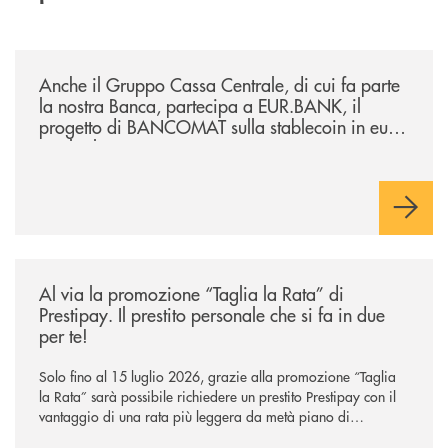
/news/anche-il-gruppo-cassa-centrale-partecipa-a-eurbank-il-progetto-d
Anche il Gruppo Cassa Centrale, di cui fa parte
la nostra Banca, partecipa a EUR.BANK, il
progetto di BANCOMAT sulla stablecoin in euro
e sul relativo ecosistema
/news/al-via-la-promozione-taglia-la-rata-di-prestipay-il-prestito-perso
Al via la promozione “Taglia la Rata” di
Prestipay. Il prestito personale che si fa in due
per te!
Solo fino al 15 luglio 2026, grazie alla promozione “Taglia
la Rata” sarà possibile richiedere un prestito Prestipay con il
vantaggio di una rata più leggera da metà piano di
rimborso.