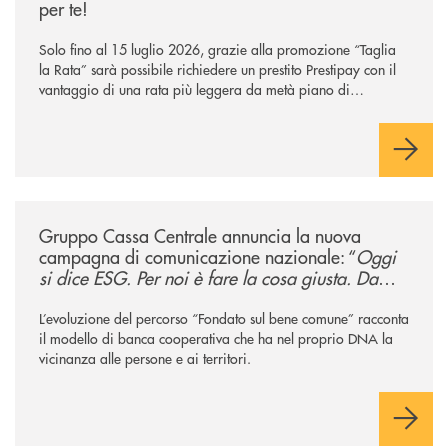
per te!
Solo fino al 15 luglio 2026, grazie alla promozione “Taglia
la Rata” sarà possibile richiedere un prestito Prestipay con il
vantaggio di una rata più leggera da metà piano di
rimborso.
/news/gruppo-cassa-centrale-annuncia-la-nuova-campagna-di-comunicaz
Gruppo Cassa Centrale annuncia la nuova
campagna di comunicazione nazionale: “
Oggi
si dice ESG. Per noi è fare la cosa giusta. Da
sempre
”
L’evoluzione del percorso “Fondato sul bene comune” racconta
il modello di banca cooperativa che ha nel proprio DNA la
vicinanza alle persone e ai territori.