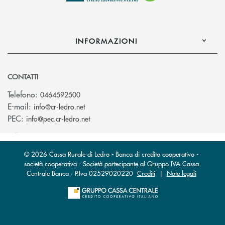
INFORMAZIONI
CONTATTI
Telefono:
0464592500
(si apre l’app di posta elettronica)
E-mail:
info@cr-ledro.net
(si apre l’app di posta elettronica)
PEC:
info@pec.cr-ledro.net
© 2026 Cassa Rurale di Ledro - Banca di credito cooperativo -
società cooperativa - Società partecipante al Gruppo IVA Cassa
Centrale Banca · P.Iva 02529020220
Crediti
|
Note legali