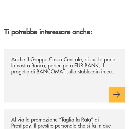
Ti potrebbe interessare anche:
/news/anche-il-gruppo-cassa-centrale-partecipa-a-eurbank-il-progetto-d
Anche il Gruppo Cassa Centrale, di cui fa parte
la nostra Banca, partecipa a EUR.BANK, il
progetto di BANCOMAT sulla stablecoin in euro
e sul relativo ecosistema
/news/al-via-la-promozione-taglia-la-rata-di-prestipay-il-prestito-perso
Al via la promozione “Taglia la Rata” di
Prestipay. Il prestito personale che si fa in due