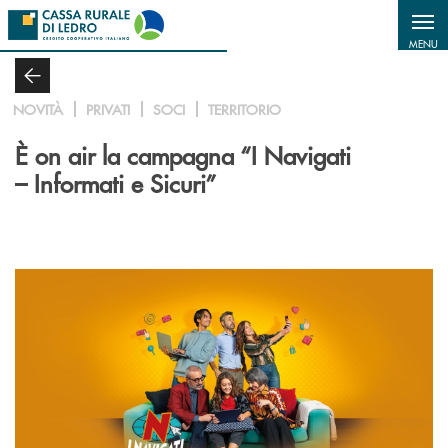
Salta al contenuto principale
MENU
NOVITÀ
PRIVATI
SOCI
TERRITORIO
È on air la campagna “I Navigati
– Informati e Sicuri”