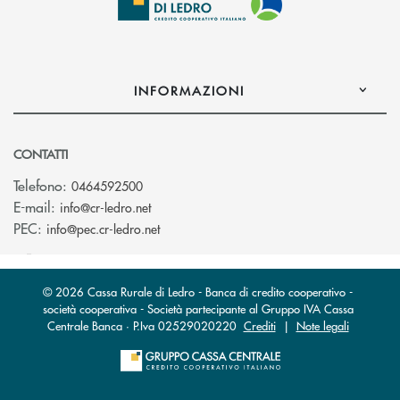
INFORMAZIONI
CONTATTI
Telefono:
0464592500
(si apre l’app di posta elettronica)
E-mail:
info@cr-ledro.net
(si apre l’app di posta elettronica)
PEC:
info@pec.cr-ledro.net
© 2026 Cassa Rurale di Ledro - Banca di credito cooperativo -
società cooperativa - Società partecipante al Gruppo IVA Cassa
Centrale Banca · P.Iva 02529020220
Crediti
|
Note legali