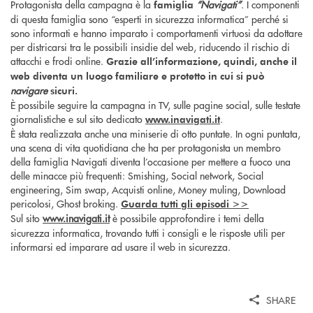
Protagonista della campagna è la
“Navigati”
. I componenti
famiglia
di questa famiglia sono “esperti in sicurezza informatica” perché si
sono informati e hanno imparato i comportamenti virtuosi da adottare
per districarsi tra le possibili insidie del web, riducendo il rischio di
attacchi e frodi online.
Grazie all’informazione, quindi, anche il
web diventa un luogo familiare e protetto in cui si può
navigare
sicuri.
È possibile seguire la campagna in TV, sulle pagine social, sulle testate
giornalistiche e sul sito dedicato
.
www.inavigati.it
È stata realizzata anche una miniserie di otto puntate. In ogni puntata,
una scena di vita quotidiana che ha per protagonista un membro
della famiglia Navigati diventa l’occasione per mettere a fuoco una
delle minacce più frequenti: Smishing, Social network, Social
engineering, Sim swap, Acquisti online, Money muling, Download
pericolosi, Ghost broking.
Guarda tutti gli episodi >>
Sul sito
www.inavigati.it
è possibile approfondire i temi della
sicurezza informatica, trovando tutti i consigli e le risposte utili per
informarsi ed imparare ad usare il web in sicurezza.
SHARE