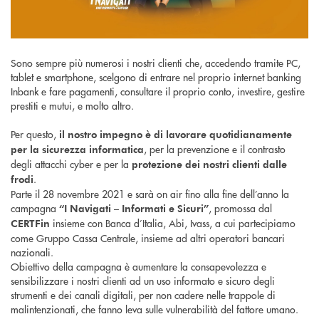
Sono sempre più numerosi i nostri clienti che, accedendo tramite PC,
tablet e smartphone, scelgono di entrare nel proprio internet banking
Inbank e fare pagamenti, consultare il proprio conto, investire, gestire
prestiti e mutui, e molto altro.
Per questo,
il nostro impegno è di lavorare quotidianamente
, per la prevenzione e il contrasto
per la sicurezza informatica
degli attacchi cyber e per la
protezione dei nostri clienti dalle
.
frodi
Parte il 28 novembre 2021 e sarà on air fino alla fine dell’anno la
campagna
, promossa dal
“I Navigati – Informati e Sicuri”
insieme con Banca d’Italia, Abi, Ivass, a cui partecipiamo
CERTFin
come Gruppo Cassa Centrale, insieme ad altri operatori bancari
nazionali.
Obiettivo della campagna è aumentare la consapevolezza e
sensibilizzare i nostri clienti ad un uso informato e sicuro degli
strumenti e dei canali digitali, per non cadere nelle trappole di
malintenzionati, che fanno leva sulle vulnerabilità del fattore umano.