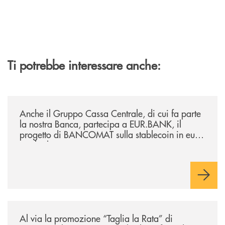
Ti potrebbe interessare anche:
/news/anche-il-gruppo-cassa-centrale-partecipa-a-eurbank-il-progetto-d
Anche il Gruppo Cassa Centrale, di cui fa parte
la nostra Banca, partecipa a EUR.BANK, il
progetto di BANCOMAT sulla stablecoin in euro
e sul relativo ecosistema
/news/al-via-la-promozione-taglia-la-rata-di-prestipay-il-prestito-perso
Al via la promozione “Taglia la Rata” di