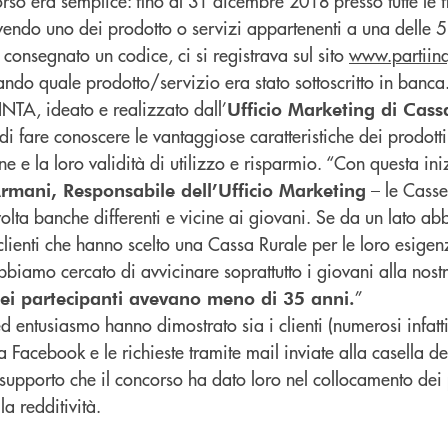
so era semplice: fino al 31 dicembre 2018 presso tutte le fi
rivendo uno dei prodotto o servizi appartenenti a una delle 5
consegnato un codice, ci si registrava sul sito
www.partiinq
ando quale prodotto/servizio era stato sottoscritto in banca
NTA, ideato e realizzato dall’
Ufficio Marketing di Cass
di fare conoscere le vantaggiose caratteristiche dei prodotti 
ne e la loro validità di utilizzo e risparmio. “Con questa ini
– le Casse
mani, Responsabile dell’Ufficio Marketing
olta banche differenti e vicine ai giovani. Se da un lato a
clienti che hanno scelto una Cassa Rurale per le loro esige
abbiamo cercato di avvicinare soprattutto i giovani alla nostr
”
ei partecipanti avevano meno di 35 anni.
entusiasmo hanno dimostrato sia i clienti (numerosi infatti 
a Facebook e le richieste tramite mail inviate alla casella de
 supporto che il concorso ha dato loro nel collocamento dei 
la redditività.