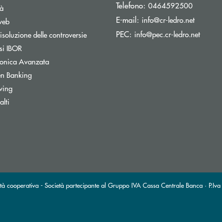
Telefono:
0464592500
tà
(si apre
E-mail:
info@cr-ledro.net
web
(si ap
PEC:
info@pec.cr-ledro.net
isoluzione delle controversie
Apre una nuova finestra
si IBOR
tronica Avanzata
Apre una nuova finestra
n Banking
wing
lti
tà cooperativa - Società partecipante al Gruppo IVA Cassa Centrale Banca · P.Iva