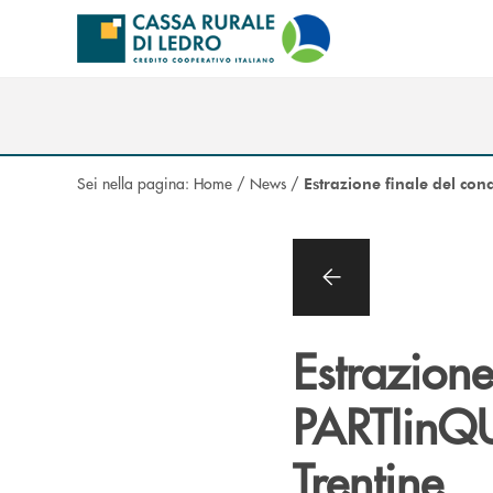
Salta al contenuto principale
Sei nella pagina:
Home
/
News
/
Estrazione finale del con
Estrazione
PARTIinQU
Trentine