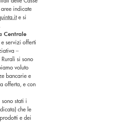
liali delle Casse
 aree indicate
uinta.it
e si
.
a Centrale
e servizi offerti
ziativa –
 Rurali si sono
bbiamo voluto
nze bancarie e
a offerta, e con
sono stati i
dicata) che le
prodotti e dei