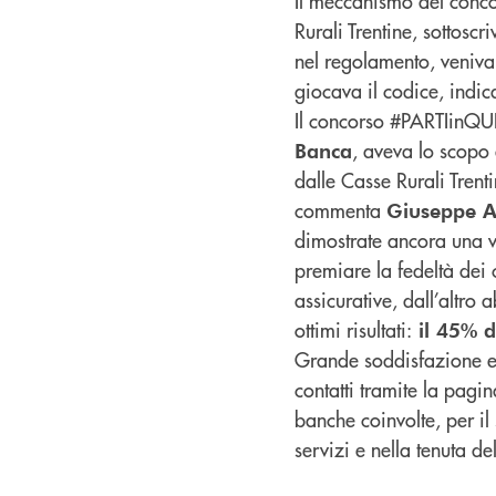
Il meccanismo del concor
Rurali Trentine, sottosc
nel regolamento, veniva 
giocava il codice, indic
Il concorso #PARTIinQUI
, aveva lo scopo 
Banca
dalle Casse Rurali Trenti
commenta
Giuseppe Ar
dimostrate ancora una v
premiare la fedeltà dei 
assicurative, dall’altro 
ottimi risultati:
il 45% d
Grande soddisfazione ed 
contatti tramite la pagin
banche coinvolte, per il
servizi e nella tenuta del