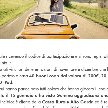
le ricevendo il codice di partecipazione e si sono registrati 
nta.it
.
tunati vincitori delle estrazioni di novembre e dicembre che
o portato a casa
,
40 buoni coop dal valore di 200€
20 
.
0 iPad
 cui hanno partecipato tutti coloro che hanno giocato il codi
olta il 15 gennaio e ha visto Gemma aggiudicarsi un
vincitrice è cliente della
ed è re
Cassa Rurale Alto Garda