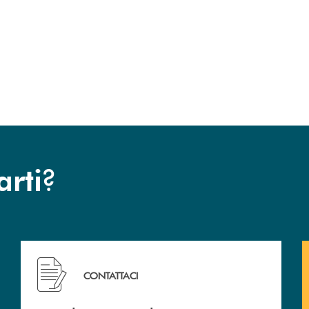
?
arti
Hai bisogno di assistenza immediata? Contattaci .
CONTATTACI