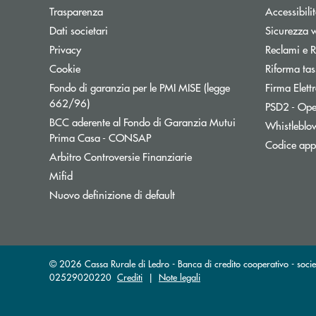
Trasparenza
Accessibili
Dati societari
Sicurezza 
Privacy
Reclami e R
Cookie
Riforma tas
Fondo di garanzia per le PMI MISE (legge
Firma Elet
Apre una nuova finestra
662/96)
PSD2 - Ope
BCC aderente al Fondo di Garanzia Mutui
Whistleblo
Apre una nuova finestra
Prima Casa - CONSAP
Codice appa
Apre una nuova finestra
Arbitro Controversie Finanziarie
Mifid
Nuovo definizione di default
© 2026 Cassa Rurale di Ledro - Banca di credito cooperativo - socie
02529020220
Crediti
|
Note legali