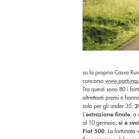
so la propria Cassa Rura
concorso
www.partiinqui
Tra questi sono 80 i for
altrettanti premi e hann
solo per gli under 35,
2
L’
, a
estrazione finale
al 10 gennaio,
si è sv
. La fortunata 
Fiat 500