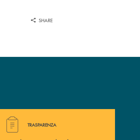
SHARE
Hai bisogno di alcuni documenti ? Vai alla pagina traspa
TRASPARENZA