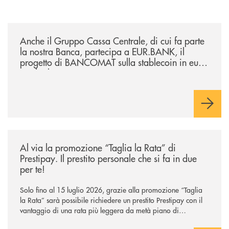
/news/anche-il-gruppo-cassa-centrale-partecipa-a-eurbank-il-progetto-d
Anche il Gruppo Cassa Centrale, di cui fa parte
la nostra Banca, partecipa a EUR.BANK, il
progetto di BANCOMAT sulla stablecoin in euro
e sul relativo ecosistema
/news/al-via-la-promozione-taglia-la-rata-di-prestipay-il-prestito-perso
Al via la promozione “Taglia la Rata” di
Prestipay. Il prestito personale che si fa in due
per te!
Solo fino al 15 luglio 2026, grazie alla promozione “Taglia
la Rata” sarà possibile richiedere un prestito Prestipay con il
vantaggio di una rata più leggera da metà piano di
rimborso.