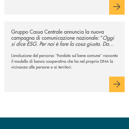
/news/gruppo-cassa-centrale-annuncia-la-nuova-campagna-di-comunicaz
Gruppo Cassa Centrale annuncia la nuova
campagna di comunicazione nazionale: “
Oggi
si dice ESG. Per noi è fare la cosa giusta. Da
sempre
”
L’evoluzione del percorso “Fondato sul bene comune” racconta
il modello di banca cooperativa che ha nel proprio DNA la
vicinanza alle persone e ai territori.