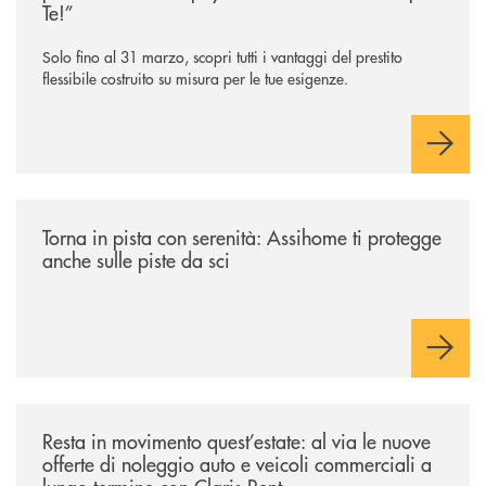
Te!”
Solo fino al 31 marzo, scopri tutti i vantaggi del prestito
flessibile costruito su misura per le tue esigenze.
/news/torna-in-pista-con-serenita-assihome-ti-protegge-anche-sulle-pist
Torna in pista con serenità: Assihome ti protegge
anche sulle piste da sci
/news/resta-in-movimento-quest-estate/
Resta in movimento quest’estate: al via le nuove
offerte di noleggio auto e veicoli commerciali a