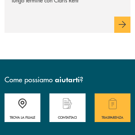
lungo termine con Claris Rent
Come possiamo
?
aiutarti
Accedi all' elenco completo delle filiali .
Hai bisogno di assistenza immediata? Contatta
Hai bisogno di alcuni
TROVA LA FILIALE
CONTATTACI
TRASPARENZA