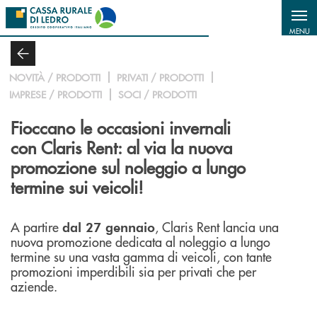
Salta al contenuto principale
MENU
NOVITÀ / PRODOTTI
PRIVATI / PRODOTTI
IMPRESE / PRODOTTI
SOCI / PRODOTTI
Fioccano le occasioni invernali
con Claris Rent: al via la nuova
promozione sul noleggio a lungo
termine sui veicoli!
A partire
, Claris Rent lancia una
dal 27 gennaio
nuova promozione dedicata al noleggio a lungo
termine su una vasta gamma di veicoli, con tante
promozioni imperdibili sia per privati che per
aziende.