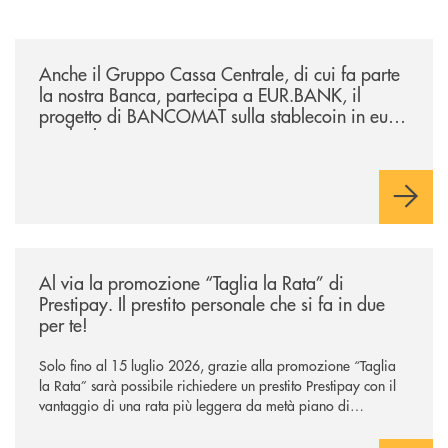
/news/anche-il-gruppo-cassa-centrale-partecipa-a-eurbank-il-progetto-d
Anche il Gruppo Cassa Centrale, di cui fa parte
la nostra Banca, partecipa a EUR.BANK, il
progetto di BANCOMAT sulla stablecoin in euro
e sul relativo ecosistema
/news/al-via-la-promozione-taglia-la-rata-di-prestipay-il-prestito-perso
Al via la promozione “Taglia la Rata” di
Prestipay. Il prestito personale che si fa in due
per te!
Solo fino al 15 luglio 2026, grazie alla promozione “Taglia
la Rata” sarà possibile richiedere un prestito Prestipay con il
vantaggio di una rata più leggera da metà piano di
rimborso.