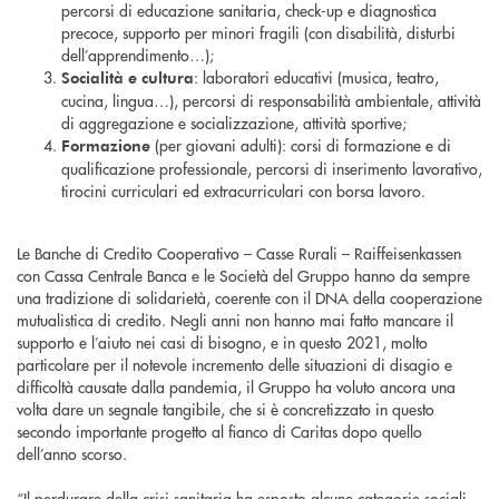
percorsi di educazione sanitaria, check-up e diagnostica
precoce, supporto per minori fragili (con disabilità, disturbi
dell’apprendimento…);
: laboratori educativi (musica, teatro,
Socialità e cultura
cucina, lingua…), percorsi di responsabilità ambientale, attività
di aggregazione e socializzazione, attività sportive;
(per giovani adulti): corsi di formazione e di
Formazione
qualificazione professionale, percorsi di inserimento lavorativo,
tirocini curriculari ed extracurriculari con borsa lavoro.
Le Banche di Credito Cooperativo – Casse Rurali – Raiffeisenkassen
con Cassa Centrale Banca e le Società del Gruppo hanno da sempre
una tradizione di solidarietà, coerente con il DNA della cooperazione
mutualistica di credito. Negli anni non hanno mai fatto mancare il
supporto e l’aiuto nei casi di bisogno, e in questo 2021, molto
particolare per il notevole incremento delle situazioni di disagio e
difficoltà causate dalla pandemia, il Gruppo ha voluto ancora una
volta dare un segnale tangibile, che si è concretizzato in questo
secondo importante progetto al fianco di Caritas dopo quello
dell’anno scorso.
“Il perdurare della crisi sanitaria ha esposto alcune categorie sociali