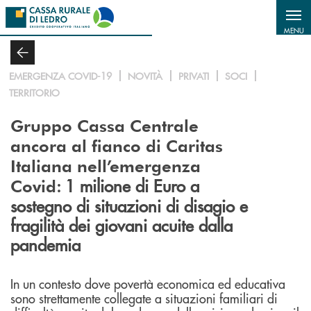
Salta al contenuto principale
MENU
EMERGENZA COVID-19
NOVITÀ
PRIVATI
SOCI
TERRITORIO
Gruppo Cassa Centrale
ancora al fianco di Caritas
Italiana nell’emergenza
: 1 milione di Euro a
Covid
sostegno di situazioni di disagio e
fragilità dei giovani acuite dalla
pandemia
In un contesto dove povertà economica ed educativa
sono strettamente collegate a situazioni familiari di