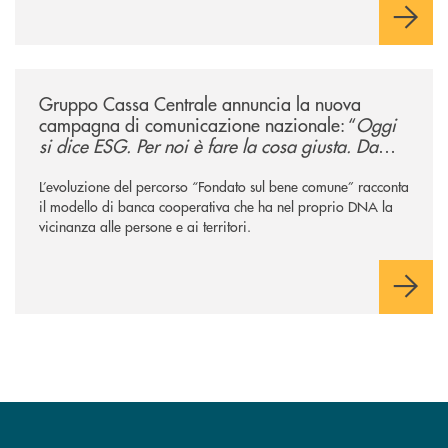
/news/gruppo-cassa-centrale-annuncia-la-nuova-campagna-di-comunicaz
Gruppo Cassa Centrale annuncia la nuova
campagna di comunicazione nazionale: “
Oggi
si dice ESG. Per noi è fare la cosa giusta. Da
sempre
”
L’evoluzione del percorso “Fondato sul bene comune” racconta
il modello di banca cooperativa che ha nel proprio DNA la
vicinanza alle persone e ai territori.