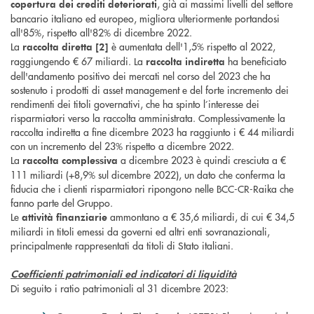
, già ai massimi livelli del settore
copertura
dei crediti
deteriorati
bancario italiano ed europeo, migliora ulteriormente portandosi
all'85%, rispetto all'82% di dicembre 2022.
La
è aumentata dell'1,5% rispetto al 2022,
raccolta diretta [2]
raggiungendo € 67 miliardi. La
ha beneficiato
raccolta indiretta
dell'andamento positivo dei mercati nel corso del 2023 che ha
sostenuto i prodotti di asset management e del forte incremento dei
rendimenti dei titoli governativi, che ha spinto l’interesse dei
risparmiatori verso la raccolta amministrata. Complessivamente la
raccolta indiretta a fine dicembre 2023 ha raggiunto i € 44 miliardi
con un incremento del 23% rispetto a dicembre 2022.
La
a dicembre 2023 è quindi cresciuta a €
raccolta complessiva
111 miliardi (+8,9% sul dicembre 2022), un dato che conferma la
fiducia che i clienti risparmiatori ripongono nelle BCC-CR-Raika che
fanno parte del Gruppo.
Le
ammontano a € 35,6 miliardi, di cui € 34,5
attività finanziarie
miliardi in titoli emessi da governi ed altri enti sovranazionali,
principalmente rappresentati da titoli di Stato italiani.
Coefficienti patrimoniali ed indicatori di liquidità
Di seguito i ratio patrimoniali al 31 dicembre 2023: