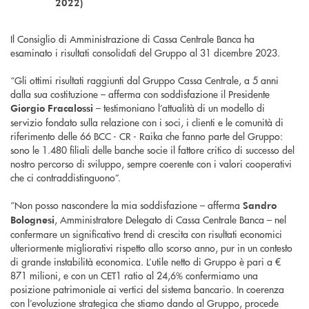
2022)
Il Consiglio di Amministrazione di Cassa Centrale Banca ha
esaminato i risultati consolidati del Gruppo al 31 dicembre 2023.
“Gli ottimi risultati raggiunti dal Gruppo Cassa Centrale, a 5 anni
dalla sua costituzione – afferma con soddisfazione il Presidente
– testimoniano l’attualità di un modello di
Giorgio Fracalossi
servizio fondato sulla relazione con i soci, i clienti e le comunità di
riferimento delle 66 BCC - CR - Raika che fanno parte del Gruppo:
sono le 1.480 filiali delle banche socie il fattore critico di successo del
nostro percorso di sviluppo, sempre coerente con i valori cooperativi
che ci contraddistinguono”.
“Non posso nascondere la mia soddisfazione – afferma
Sandro
, Amministratore Delegato di Cassa Centrale Banca – nel
Bolognesi
confermare un significativo trend di crescita con risultati economici
ulteriormente migliorativi rispetto allo scorso anno, pur in un contesto
di grande instabilità economica. L’utile netto di Gruppo è pari a €
871 milioni, e con un CET1 ratio al 24,6% confermiamo una
posizione patrimoniale ai vertici del sistema bancario. In coerenza
con l’evoluzione strategica che stiamo dando al Gruppo, procede