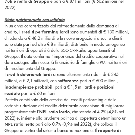
L'
è pari a € 871 milioni (€ 562 milioni nel
utile netto di Gruppo
2022).
Stato patrimoniale consolidato
In un anno caratterizzato dal raffreddamento della domanda di
credito, i
sono aumentati di € 130 milioni,
crediti performing lordi
chiudendo a € 48,2 miliardi e le nuove erogazioni a soci e clienti
sono state pari ad oltre € 8 miliardi, distribuite in modo omogeneo
nei territori di operatività delle BCC-CR-Raika appartenenti al
Gruppo. Il dato conferma l’importanza del credito cooperativo nel
dare sostegno alle necessità finanziarie di famiglie e PMI nei territori
di insediamento del Gruppo.
I
si sono ulteriormente ridotti di € 345
crediti deteriorati lordi
milioni, a € 2,1 miliardi, con
pari a € 600 milioni,
sofferenze
pari a € 1,5 miliardi e
inadempienze probabili
posizioni
pari a € 60 milioni.
scadute
L'effetto combinato della crescita dei crediti performing e della
costante riduzione del credito deteriorato consentono di migliorare
progressivamente l’
, che scende al 4,2% (4,8% nel
NPL ratio lordo
2022) e, insieme alla prudente politica di copertura determinano un
pari allo 0,7% (0,9% nel 2022), che colloca il
NPL ratio netto
Gruppo ai vertici del sistema bancario nazionale. Il
rapporto di