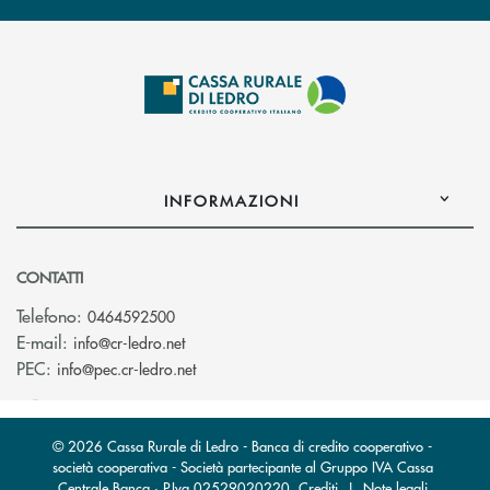
INFORMAZIONI
CONTATTI
Telefono:
0464592500
(si apre l’app di posta elettronica)
E-mail:
info@cr-ledro.net
(si apre l’app di posta elettronica)
PEC:
info@pec.cr-ledro.net
© 2026 Cassa Rurale di Ledro - Banca di credito cooperativo -
società cooperativa - Società partecipante al Gruppo IVA Cassa
Centrale Banca · P.Iva 02529020220
Crediti
|
Note legali