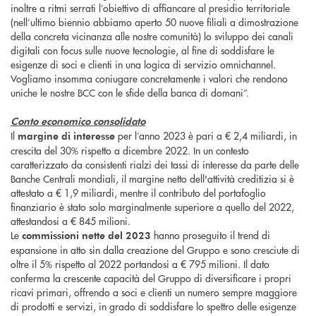
inoltre a ritmi serrati l’obiettivo di affiancare al presidio territoriale
(nell’ultimo biennio abbiamo aperto 50 nuove filiali a dimostrazione
della concreta vicinanza alle nostre comunità) lo sviluppo dei canali
digitali con focus sulle nuove tecnologie, al fine di soddisfare le
esigenze di soci e clienti in una logica di servizio omnichannel.
Vogliamo insomma coniugare concretamente i valori che rendono
uniche le nostre BCC con le sfide della banca di domani”.
Conto economico consolidato
Il
per l’anno 2023 è pari a € 2,4 miliardi, in
margine di interesse
crescita del 30% rispetto a dicembre 2022. In un contesto
caratterizzato da consistenti rialzi dei tassi di interesse da parte delle
Banche Centrali mondiali, il margine netto dell'attività creditizia si è
attestato a € 1,9 miliardi, mentre il contributo del portafoglio
finanziario è stato solo marginalmente superiore a quello del 2022,
attestandosi a € 845 milioni.
Le
hanno proseguito il trend di
commissioni nette
del 2023
espansione in atto sin dalla creazione del Gruppo e sono cresciute di
oltre il 5% rispetto al 2022 portandosi a € 795 milioni. Il dato
conferma la crescente capacità del Gruppo di diversificare i propri
ricavi primari, offrendo a soci e clienti un numero sempre maggiore
di prodotti e servizi, in grado di soddisfare lo spettro delle esigenze